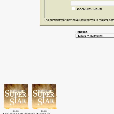
Запомнить меня!
The administrator may have required you to
register
befo
Переход
MBN
MBN