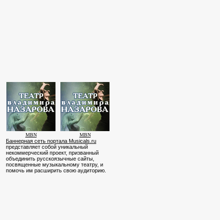
MBN
MBN
Баннерная сеть портала Musicals.ru
представляет собой уникальный
некоммерческий проект, призванный
объединить русскоязычные сайты,
посвященные музыкальному театру, и
помочь им расширить свою аудиторию.