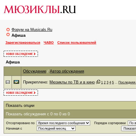
Форум на Musicals.Ru
Афиша
Зарегистрироваться
ЧАВО
Список пользователей
Афиша
Обсуждение
/
Автор обсуждения
Прикреплено:
Мюзиклы по ТВ и в кино
‎
(
1
2
3
4
5
...
Последняя
Показать опции
Показать обсуждения с 0 по 0 из 0
Отсортировано по
Порядок сортировки
Начиная с