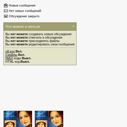
Новые сообщения
Нет новых сообщений
Обсуждение закрыто
Что можно и нельзя
Вы
нет можете
создавать новые обсуждения
Вы
нет можете
отвечать в обсуждения
Вы
нет можете
присоединять файлы
Вы
нет можете
редактировать свои сообщения
vB код
Вкл.
Смайлы
Вкл.
[IMG]
коды
Выкл.
HTML код
Выкл.