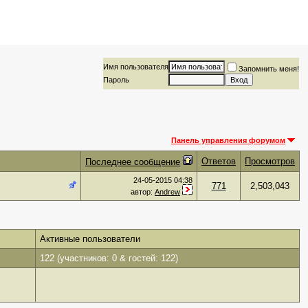
Имя пользователя
Запомнить меня!
Пароль
Панель управления форумом
Ответов
Просмотров
Последнее сообщение
24-05-2015
04:38
771
2,503,043
автор:
Andrew
Активные пользователи
122 (участников: 0 & гостей: 122)