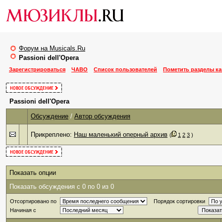
Форум на Musicals.Ru
Рassioni dell'Opera
Зарегистрироваться
ЧАВО
Список пользователей
Пометить разделы к
Рassioni dell'Opera
Обсуждение
/
Автор обсуждения
Прикреплено:
Наш маленький оперный архив
‎
(
1
2
3
)
Показать опции
Показать обсуждения с 0 по 0 из 0
Отсортировано по
Порядок сортировки
Начиная с