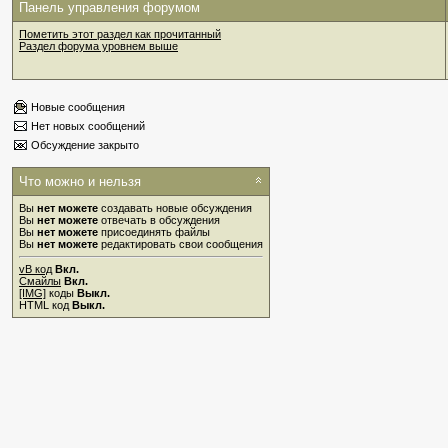
Панель управления форумом
Пометить этот раздел как прочитанный
Раздел форума уровнем выше
Новые сообщения
Нет новых сообщений
Обсуждение закрыто
Что можно и нельзя
Вы
нет можете
создавать новые обсуждения
Вы
нет можете
отвечать в обсуждения
Вы
нет можете
присоединять файлы
Вы
нет можете
редактировать свои сообщения
vB код
Вкл.
Смайлы
Вкл.
[IMG]
коды
Выкл.
HTML код
Выкл.