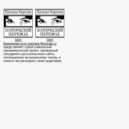
MBN
MBN
Баннерная сеть портала Musicals.ru
представляет собой уникальный
некоммерческий проект, призванный
объединить русскоязычные сайты,
посвященные музыкальному театру, и
помочь им расширить свою аудиторию.