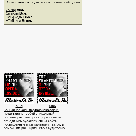
Вы
нет можете
редактировать свои сообщения
vB код
Вкл.
Смайлы
Вкл.
[IMG]
коды
Выкл.
HTML код
Выкл.
MBN
MBN
Баннерная сеть портала Musicals.ru
представляет собой уникальный
некоммерческий проект, призванный
объединить русскоязычные сайты,
посвященные музыкальному театру, и
помочь им расширить свою аудиторию.