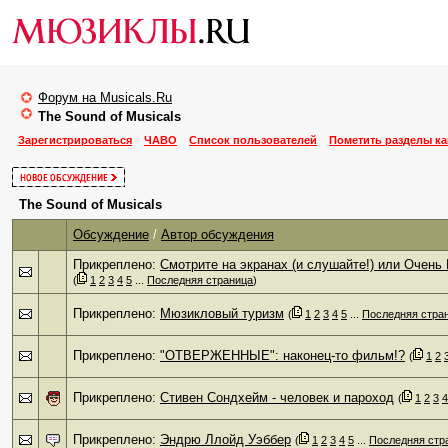
Форум на Musicals.Ru
The Sound of Musicals
Зарегистрироваться
ЧАВО
Список пользователей
Пометить разделы к
The Sound of Musicals
Обсуждение
/
Автор обсуждения
Прикреплено:
Смотрите на экранах (и слушайте!) или Очень
(
1
2
3
4
5
...
Последняя страница
)
Прикреплено:
Мюзикловый туризм
‎
(
1
2
3
4
5
...
Последняя стра
Прикреплено:
"ОТВЕРЖЕННЫЕ": наконец-то фильм!?
‎
(
1
2
Прикреплено:
Стивен Сондхейм - человек и пароход
‎
(
1
2
3
4
Прикреплено:
Эндрю Ллойд Уэббер
‎
(
1
2
3
4
5
...
Последняя стр