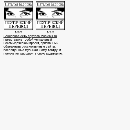
MBN
MBN
Баннерная сеть портала Musicals.ru
представляет собой уникальный
некоммерческий проект, призванный
объединить русскоязычные сайты,
посвященные музыкальному театру, и
помочь им расширить свою аудиторию.