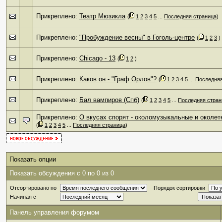
Прикреплено:
Театр Мюзикла
‎
(
1
2
3
4
5
...
Последняя страница
)
Прикреплено:
"Пробуждение весны" в Гоголь-центре
‎
(
1
2
3
)
Прикреплено:
Chicago - 13
‎
(
1
2
)
Прикреплено:
Каков он - "Граф Орлов"?
‎
(
1
2
3
4
5
...
Последняя
Прикреплено:
Бал вампиров (Спб)
‎
(
1
2
3
4
5
...
Последняя стран
Прикреплено:
О вкусах спорят - околомузыкальные и околе
(
1
2
3
4
5
...
Последняя страница
)
Показать опции
Показать обсуждения с 0 по 0 из 0
Отсортировано по
Порядок сортировки
Начиная с
Панель управления форумом