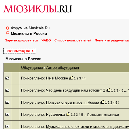
Форум на Musicals.Ru
Мюзиклы в России
Зарегистрироваться
ЧАВО
Список пользователей
Пометить разделы к
Мюзиклы в России
Обсуждение
/
Автор обсуждения
Прикреплено:
Не в Москве
‎
(
1
2
3
4
)
Прикреплено:
Что день грядущий нам готовит 2
‎
(
1
2
3
4
5
...
Прикреплено:
Призрак оперы made in Russia
‎
(
1
2
3
4
5
)
Прикреплено:
Русалочка
‎
(
1
2
3
4
5
...
Последняя страница
)
Прикреплено:
Музыкальные спектакли и мюзиклы в драматич