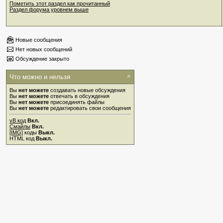
Пометить этот раздел как прочитанный
Раздел форума уровнем выше
Новые сообщения
Нет новых сообщений
Обсуждение закрыто
Что можно и нельзя
Вы
нет можете
создавать новые обсуждения
Вы
нет можете
отвечать в обсуждения
Вы
нет можете
присоединять файлы
Вы
нет можете
редактировать свои сообщения
vB код
Вкл.
Смайлы
Вкл.
[IMG]
коды
Выкл.
HTML код
Выкл.