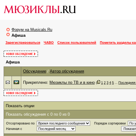
Форум на Musicals.Ru
Афиша
Зарегистрироваться
ЧАВО
Список пользователей
Пометить разделы к
Афиша
Обсуждение
/
Автор обсуждения
Прикреплено:
Мюзиклы по ТВ и в кино
‎
(
1
2
3
4
5
...
Последняя
Показать опции
Показать обсуждения с 0 по 0 из 0
Отсортировано по
Порядок сортировки
Начиная с