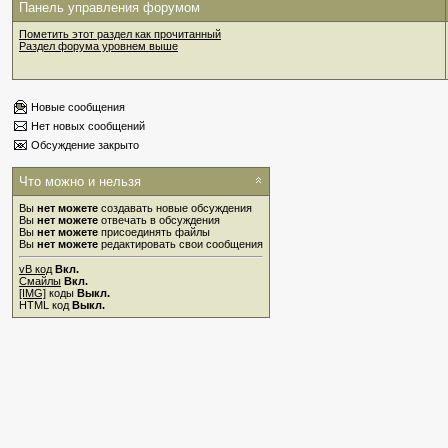
Панель управления форумом
Пометить этот раздел как прочитанный
Раздел форума уровнем выше
Новые сообщения
Нет новых сообщений
Обсуждение закрыто
Что можно и нельзя
Вы
нет можете
создавать новые обсуждения
Вы
нет можете
отвечать в обсуждения
Вы
нет можете
присоединять файлы
Вы
нет можете
редактировать свои сообщения
vB код
Вкл.
Смайлы
Вкл.
[IMG]
коды
Выкл.
HTML код
Выкл.