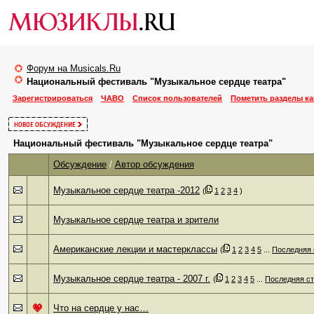
Форум на Musicals.Ru
Национальный фестиваль "Музыкальное сердце театра"
Зарегистрироваться
ЧАВО
Список пользователей
Пометить разделы к
Национальный фестиваль "Музыкальное сердце театра"
Обсуждение
/
Автор обсуждения
Музыкальное сердце театра -2012
‎
(
1
2
3
4
)
Музыкальное сердце театра и зрители
Американские лекции и мастерклассы
‎
(
1
2
3
4
5
...
Последняя 
Музыкальное сердце театра - 2007 г.
‎
(
1
2
3
4
5
...
Последняя с
Что на сердце у нас…