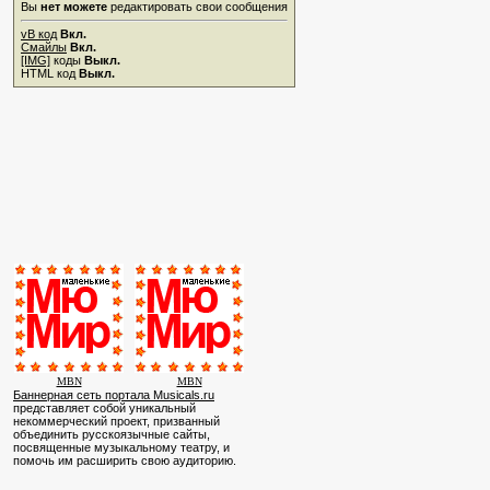
Вы
нет можете
редактировать свои сообщения
vB код
Вкл.
Смайлы
Вкл.
[IMG]
коды
Выкл.
HTML код
Выкл.
MBN
MBN
Баннерная сеть портала Musicals.ru
представляет собой уникальный
некоммерческий проект, призванный
объединить русскоязычные сайты,
посвященные музыкальному театру, и
помочь им расширить свою аудиторию.