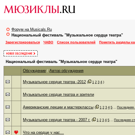
Форум на Musicals.Ru
Национальный фестиваль "Музыкальное сердце театра"
Зарегистрироваться
ЧАВО
Список пользователей
Пометить разделы к
Национальный фестиваль "Музыкальное сердце театра"
Обсуждение
/
Автор обсуждения
Музыкальное сердце театра -2012
‎
(
1
2
3
4
)
Музыкальное сердце театра и зрители
Американские лекции и мастерклассы
‎
(
1
2
3
4
5
...
Последняя 
Музыкальное сердце театра - 2007 г.
‎
(
1
2
3
4
5
...
Последняя с
Что на сердце у нас…