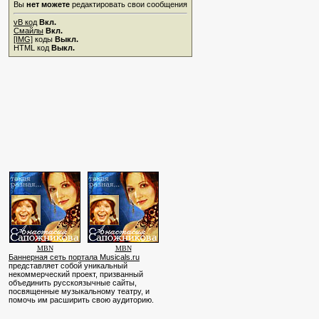
Вы
нет можете
редактировать свои сообщения
vB код
Вкл.
Смайлы
Вкл.
[IMG]
коды
Выкл.
HTML код
Выкл.
MBN
MBN
Баннерная сеть портала Musicals.ru
представляет собой уникальный
некоммерческий проект, призванный
объединить русскоязычные сайты,
посвященные музыкальному театру, и
помочь им расширить свою аудиторию.