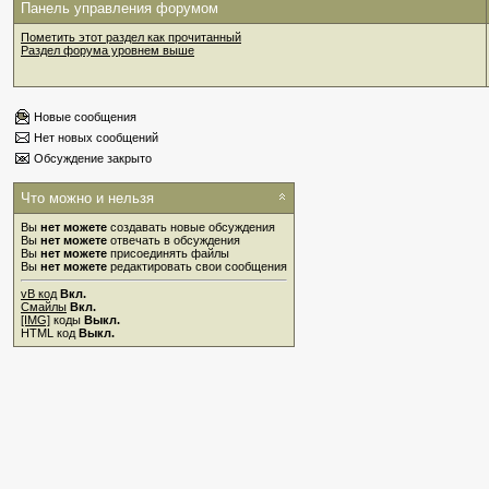
Панель управления форумом
Пометить этот раздел как прочитанный
Раздел форума уровнем выше
Новые сообщения
Нет новых сообщений
Обсуждение закрыто
Что можно и нельзя
Вы
нет можете
создавать новые обсуждения
Вы
нет можете
отвечать в обсуждения
Вы
нет можете
присоединять файлы
Вы
нет можете
редактировать свои сообщения
vB код
Вкл.
Смайлы
Вкл.
[IMG]
коды
Выкл.
HTML код
Выкл.