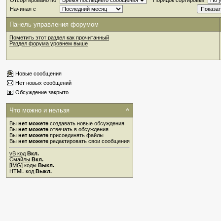
Отсортировано по
Порядок сортировки
Начиная с
Панель управления форумом
Пометить этот раздел как прочитанный
Раздел форума уровнем выше
Новые сообщения
Нет новых сообщений
Обсуждение закрыто
Что можно и нельзя
Вы
нет можете
создавать новые обсуждения
Вы
нет можете
отвечать в обсуждения
Вы
нет можете
присоединять файлы
Вы
нет можете
редактировать свои сообщения
vB код
Вкл.
Смайлы
Вкл.
[IMG]
коды
Выкл.
HTML код
Выкл.