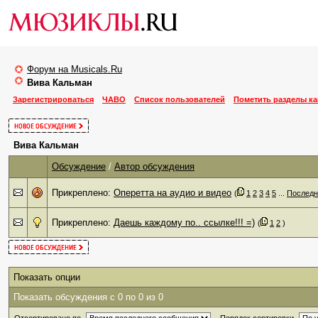
Форум на Musicals.Ru
Вива Кальман
Зарегистрироваться
ЧАВО
Список пользователей
Пометить разделы к
Вива Кальман
Обсуждение
/
Автор обсуждения
Прикреплено:
Оперетта на аудио и видео
‎
(
1
2
3
4
5
...
Последн
Прикреплено:
Даешь каждому по.. ссылке!!! =)
‎
(
1
2
)
Показать опции
Показать обсуждения с 0 по 0 из 0