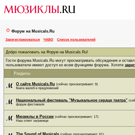
Форум на Musicals.Ru
Зарегистрироваться
ЧАВО
Список пользователей
Добро пожаловать на Форум на Musicals.Ru!
Гости форума Musicals.Ru могут просматривать обсуждения и остав
пользователи имеют доступ ко всем функциям форума. Хотите
заре
Разделы
О сайте Musicals.Ru
(сейчас просматривают: 9)
Книга жалоб и предложений
Национальный фестиваль "Музыкальное сердце театра"
(се
форум фестиваля
Мюзиклы в России
(сейчас просматривают: 17)
Наш ответ загранице
The Sound of Musicals
(сейчас просматривают: 61)