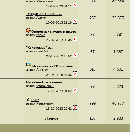
476
32,886
автор:
Marselenok
17-11-2023
01:11
"Моцарт.Рок-опера"...
автор:
Амели
257
35,575
16-02-2013
11:19
Оперетта на аудио и видео
37
2,241
автор:
rabika
26-07-2013
09:45
"Холстомер" в...
автор:
etoile500
57
1,387
22-10-2012
15:52
Мюзиклы по ТВ и в кино
317
4,801
автор:
Andrew
24-05-2015
04:38
Marselenok исполняет...
автор:
Marselenok
77
3,323
17-11-2023
01:02
R.I.P
799
40,777
автор:
Marselenok
16-10-2023
20:42
Личное
167
2,933