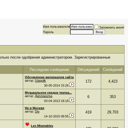
Имя пользователя
Запомнить меня!
Пароль
только после одобрения администратором. Зарегистрированные
Последнее сообщение
Обсуждений
Сообщений
Обсуждение материалов сайта
автор:
Glagolik
172
4,423
30-05-2014
15:26
Музыкальное сердце театра...
автор:
Дипломатка
6
353
03-04-2013
18:18
Не в Москве
автор:
Dio
419
29,703
14-10-2015
08:55
Les Miserables