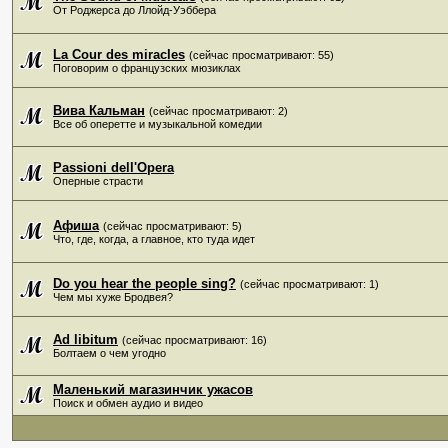
От Роджерса до Ллойд-Уэббера
La Cour des miracles
(сейчас просматривают: 55)
Поговорим о французских мюзиклах
Вива Кальман
(сейчас просматривают: 2)
Все об оперетте и музыкальной комедии
Рassioni dell'Opera
Оперные страсти
Афиша
(сейчас просматривают: 5)
Что, где, когда, а главное, кто туда идет
Do you hear the people sing?
(сейчас просматривают: 1)
Чем мы хуже Бродвея?
Ad libitum
(сейчас просматривают: 16)
Болтаем о чем угодно
Маленький магазинчик ужасов
Поиск и обмен аудио и видео