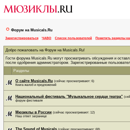
Форум на Musicals.Ru
Зарегистрироваться
ЧАВО
Список пользователей
Пометить разделы к
Добро пожаловать на Форум на Musicals.Ru!
Гости форума Musicals.Ru могут просматривать обсуждения и оставл
после одобрения администратором. Зарегистрированные пользовате
Разделы
О сайте Musicals.Ru
(сейчас просматривают: 6)
Книга жалоб и предложений
Национальный фестиваль "Музыкальное сердце театра"
(се
форум фестиваля
Мюзиклы в России
(сейчас просматривают: 12)
Наш ответ загранице
The Sound of Musicals
(сейчас просматривают: 68)