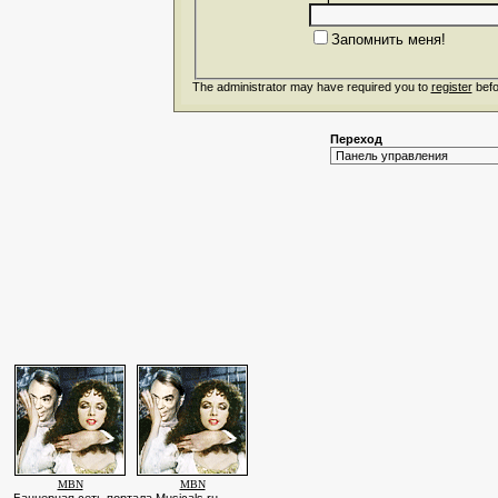
Запомнить меня!
The administrator may have required you to
register
befo
Переход
MBN
MBN