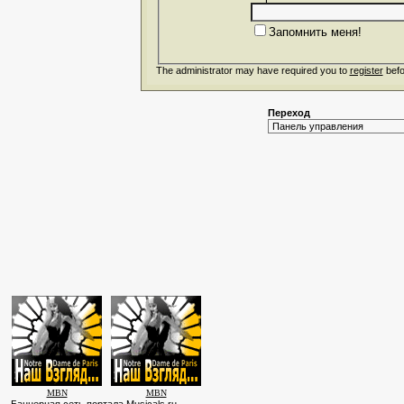
Запомнить меня!
The administrator may have required you to
register
befo
Переход
MBN
MBN