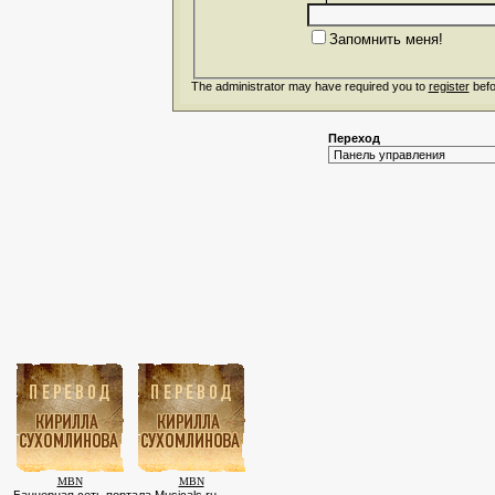
Запомнить меня!
The administrator may have required you to
register
befo
Переход
MBN
MBN