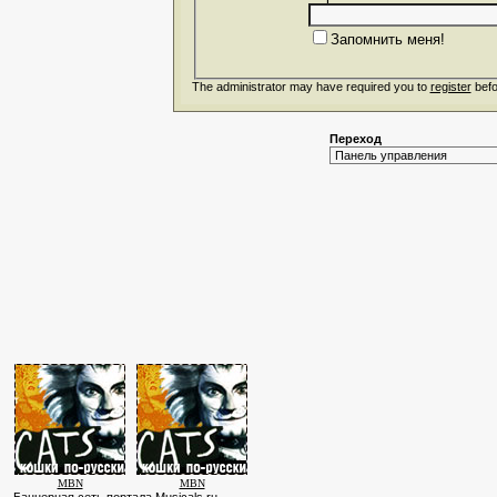
Запомнить меня!
The administrator may have required you to
register
befo
Переход
MBN
MBN