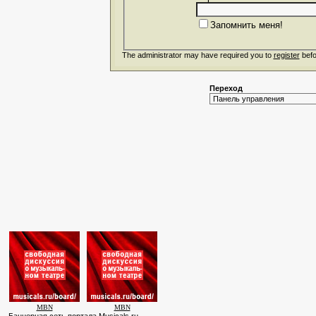
Запомнить меня!
The administrator may have required you to
register
befo
Переход
MBN
MBN