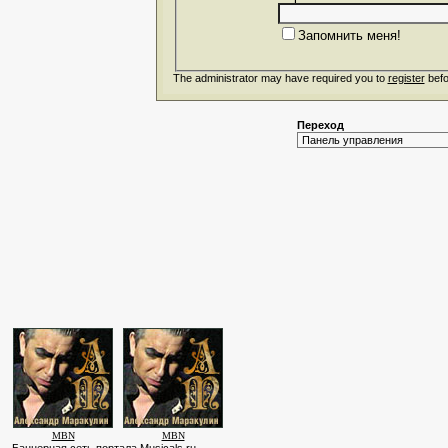
Запомнить меня!
The administrator may have required you to
register
befo
Переход
MBN
MBN