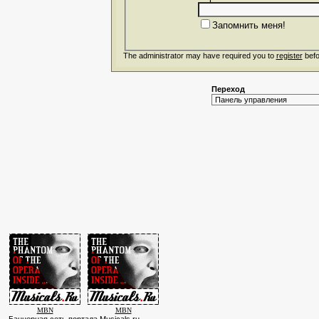
Запомнить меня!
The administrator may have required you to
register
befo
Переход
MBN
MBN