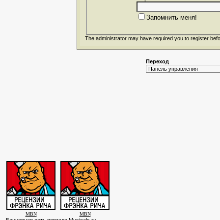
Запомнить меня!
The administrator may have required you to
register
befo
Переход
MBN
MBN