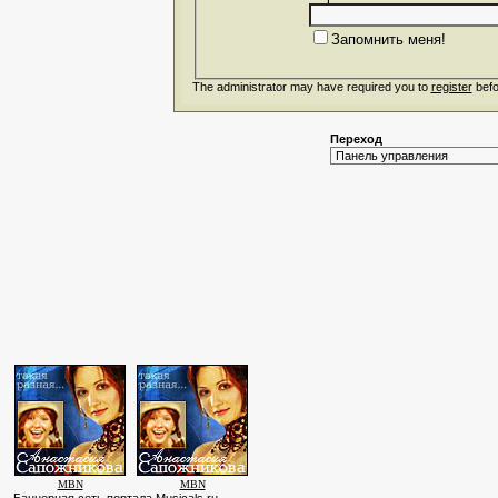
Запомнить меня!
The administrator may have required you to
register
befo
Переход
MBN
MBN