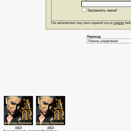
Запомнить меня!
The administrator may have required you to
register
befo
Переход
MBN
MBN