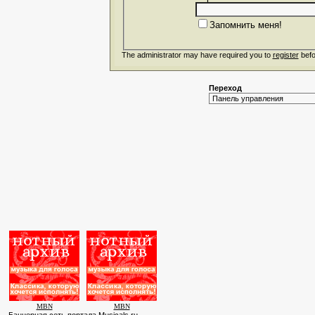
Запомнить меня!
The administrator may have required you to
register
befo
Переход
MBN
MBN