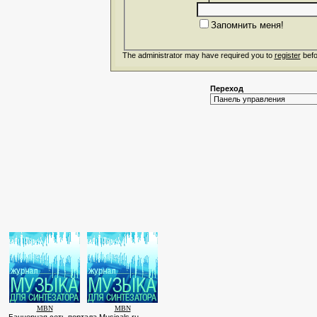
Запомнить меня!
The administrator may have required you to
register
befo
Переход
MBN
MBN