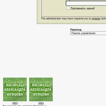
Запомнить меня!
The administrator may have required you to
register
befo
Переход
MBN
MBN