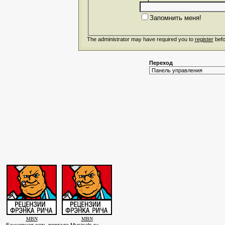
Запомнить меня!
The administrator may have required you to
register
befo
Переход
MBN
MBN