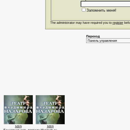
Запомнить меня!
The administrator may have required you to
register
befo
Переход
MBN
MBN