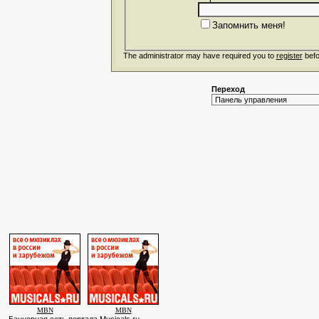
Запомнить меня!
The administrator may have required you to
register
befo
Переход
MBN
MBN