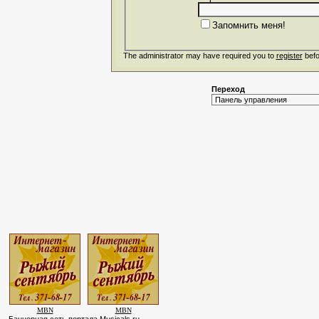
Запомнить меня!
The administrator may have required you to
register
befo
Переход
MBN
MBN