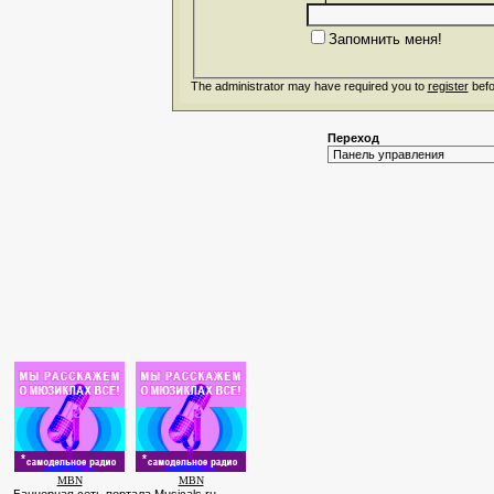
Запомнить меня!
The administrator may have required you to
register
befo
Переход
MBN
MBN