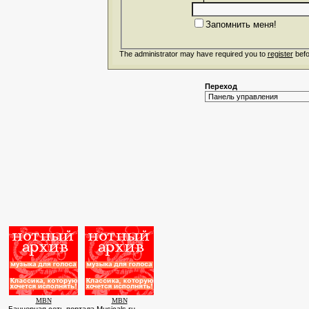
Запомнить меня!
The administrator may have required you to
register
befo
Переход
MBN
MBN