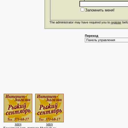
Запомнить меня!
The administrator may have required you to
register
befo
Переход
MBN
MBN