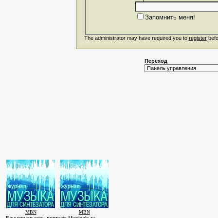
Запомнить меня!
The administrator may have required you to
register
befo
Переход
MBN
MBN