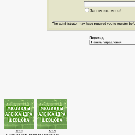
Запомнить меня!
The administrator may have required you to
register
befo
Переход
MBN
MBN