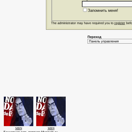
Запомнить меня!
The administrator may have required you to
register
befo
Переход
MBN
MBN