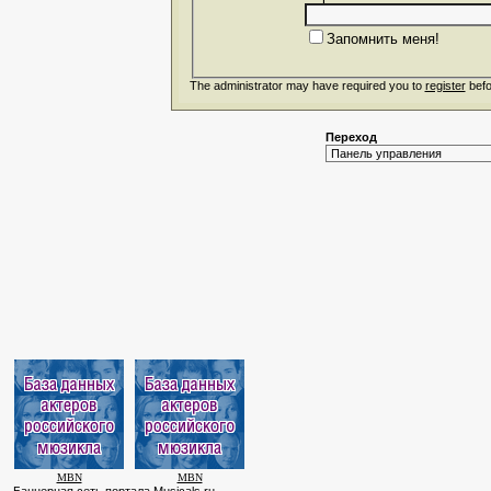
Запомнить меня!
The administrator may have required you to
register
befo
Переход
MBN
MBN