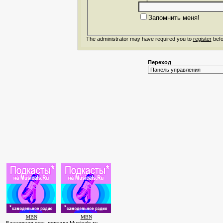
Запомнить меня!
The administrator may have required you to
register
befo
Переход
MBN
MBN