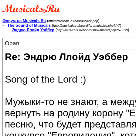
Форум на Musicals.Ru
(
)
http://musicals.ru/board/index.php
-
The Sound of Musicals
(
)
http://musicals.ru/board/forumdisplay.php?f=7
- -
Эндрю Ллойд Уэббер
(
)
http://musicals.ru/board/showthread.php?t=3339
Oban
Re: Эндрю Ллойд Уэббер
Song of the Lord :)
Мужыки-то не знают, а меж
вернуть на родину корону "
песню, что будет представ
конкурсе "Евровидения", кот