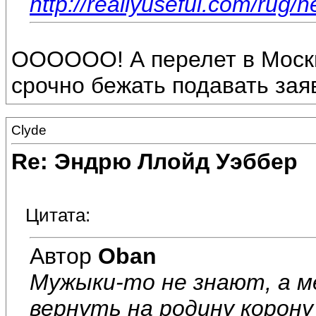
http://reallyuseful.com/rug
ОООООО! А перелет в Москв
срочно бежать подавать заявку)
Clyde
Re: Эндрю Ллойд Уэббер
Цитата:
Автор
Oban
Мужыки-то не знают, а 
вернуть на родину корону