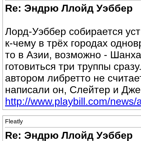
Re: Эндрю Ллойд Уэббер
Лорд-Уэббер собирается уст
к-чему в трёх городах одно
то в Азии, возможно - Шанха
готовиться три труппы сраз
автором либретто не считае
написали он, Слейтер и Дже
http://www.playbill.com/news/a
Fleatly
Re: Эндрю Ллойд Уэббер