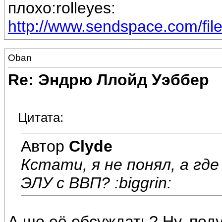
плохо:rolleyes:
http://www.sendspace.com/file
Oban
Re: Эндрю Ллойд Уэббер
Цитата:
Автор
Clyde
Кстати, я не понял, а гд
ЭЛУ с ВВП? :biggrin:
А шо её обсуждать? Ну, поду