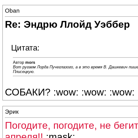
Oban
Re: Эндрю Ллойд Уэббер
Цитата:
Автор
mors
Вот ругаем Лорда Пучеглазого, а в это время В. Дашкевич пиш
Плисецкую.
СОБАКИ? :wow: :wow: :wow: 
Эрик
Погодите, погодите, не беги
апреля!!
:mask: