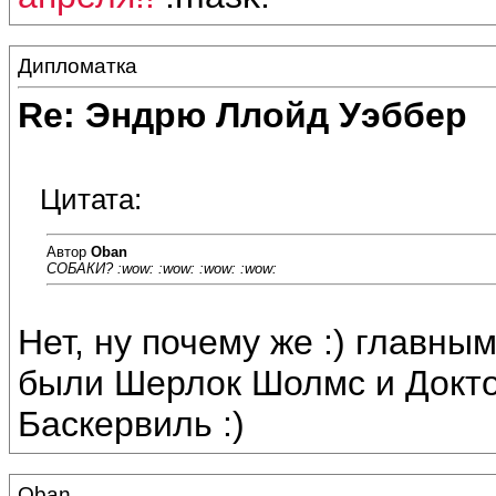
Дипломатка
Re: Эндрю Ллойд Уэббер
Цитата:
Автор
Oban
СОБАКИ? :wow: :wow: :wow: :wow:
Нет, ну почему же :) главны
были Шерлок Шолмс и Докто
Баскервиль :)
Oban