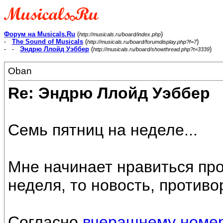
Форум на Musicals.Ru
(
)
http://musicals.ru/board/index.php
-
The Sound of Musicals
(
)
http://musicals.ru/board/forumdisplay.php?f=7
- -
Эндрю Ллойд Уэббер
(
)
http://musicals.ru/board/showthread.php?t=3339
Oban
Re: Эндрю Ллойд Уэббер
Семь пятниц на неделе...
Мне начинает нравиться про
неделя, то новость, против
Согласно
вчерашнему номер