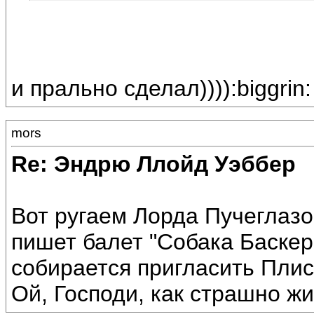
и прально сделал)))):biggrin:
mors
Re: Эндрю Ллойд Уэббер
Вот ругаем Лорда Пучеглазог
пишет балет "Собака Баскер
собирается пригласить Плис
Ой, Господи, как страшно жи