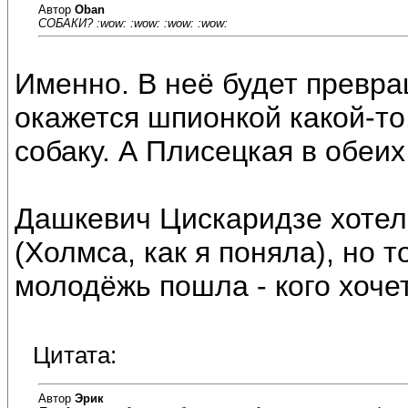
Автор
Oban
СОБАКИ? :wow: :wow: :wow: :wow:
Именно. В неё будет превра
окажется шпионкой какой-то
собаку. А Плисецкая в обеих
Дашкевич Цискаридзе хотел 
(Холмса, как я поняла), но т
молодёжь пошла - кого хочет
Цитата:
Автор
Эрик