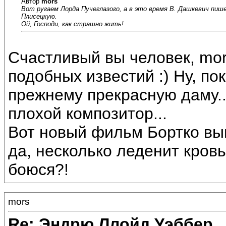
Автор
mors
Вот ругаем Лорда Пучеглазого, а в это время В. Дашкевич пиш
Плисецкую.
Ой, Господи, как страшно жить!
Счастливый вы человек, mor
подобных известий :) Ну, по
прежнему прекрасную даму..
плохой композитор...
Вот новый фильм Бортко выш
да, несколько леденит кровь 
боюся?!
mors
Re: Эндрю Ллойд Уэббер