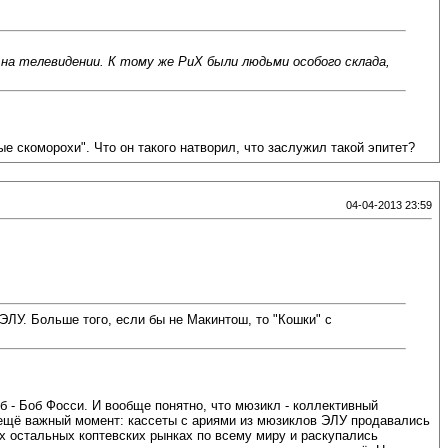
 на телевидении. К тому же РиХ были людьми особого склада,
ые скоморохи". Что он такого натворил, что заслужил такой эпитет?
04-04-2013 23:59
ЭЛУ. Больше того, если бы не Макинтош, то "Кошки" с
б - Боб Фосси. И вообще понятно, что мюзикл - коллективный
И ещё важный момент: кассеты с ариями из мюзиклов ЭЛУ продавались
ех остальных коптевских рынках по всему миру и раскупались