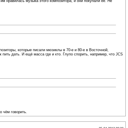
м нравилась музыка этого композитора, и они покупали её. Не
озиторы, которые писали мюзиклы в 70-е и 80-е в Восточной,
 пить дать. И ещё масса где и кто. Глупо спорить, например, что JCS
о чём говорить.