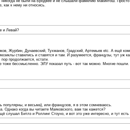
никогда не были на Бродвее и не слышали фамилию Макинтош. Просто и
, как к нему ни относись.
е и Левай?
ов, Журбин, Дунаевский, Тухманов, Градский, Артемьев etc. А ещё комп
мюзиклы ставились и ставятся и там. И разумеется, французы, тут уж как
 пор продолжается, кстати.
ие тоже бессмысленно. ЭЛУ показал путь - вот так можно. Многие пошли.
ь популярны, и весьма), или французов, я в этом сомневаюсь.
а. Однако когда вы читаете Маяковского, вам так кажется?
щё слушал Битлз и Роллинг Стоунз, и вот это уже интересно, и тут есть 