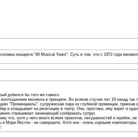
головка концерта "40 Musical Years". Суть в том, что с 1972 года мюзи
рый добился бы того же самого.
 воплощением мюзикла в принципе. Во всяком случае лет 10 назад так то
дию "Провинциалы": супружеская пара из глубокой провинции, приехав в
бер и опаздывает на репетицию в театр. Они, простаки, ему верят и ода
рушённо спрашивает начинающий соображать супруг.
ому что, хотя у него много всяких проколов, несуразностей и ошибок, н
и Мори Йестон - не совершили. Хотя они - очень хорошие композиторы.
.