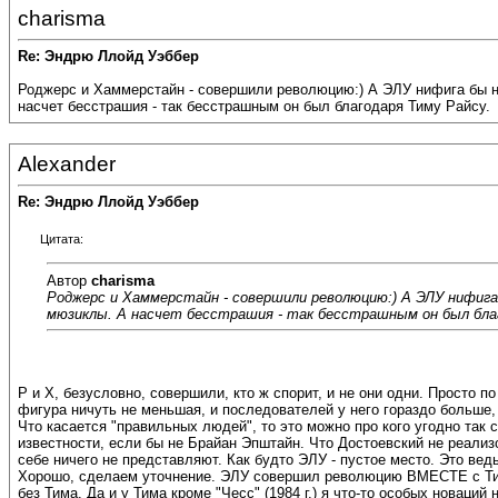
charisma
Re: Эндрю Ллойд Уэббер
Роджерс и Хаммерстайн - совершили революцию:) А ЭЛУ нифига бы не
насчет бесстрашия - так бесстрашным он был благодаря Тиму Райсу.
Alexander
Re: Эндрю Ллойд Уэббер
Цитата:
Автор
charisma
Роджерс и Хаммерстайн - совершили революцию:) А ЭЛУ нифига б
мюзиклы. А насчет бесстрашия - так бесстрашным он был благ
Р и Х, безусловно, совершили, кто ж спорит, и не они одни. Просто п
фигура ничуть не меньшая, и последователей у него гораздо больше,
Что касается "правильных людей", то это можно про кого угодно так
известности, если бы не Брайан Эпштайн. Что Достоевский не реализо
себе ничего не представляют. Как будто ЭЛУ - пустое место. Это ведь
Хорошо, сделаем уточнение. ЭЛУ совершил революцию ВМЕСТЕ с Тимом
без Тима. Да и у Тима кроме "Чесс" (1984 г.) я что-то особых новаций 