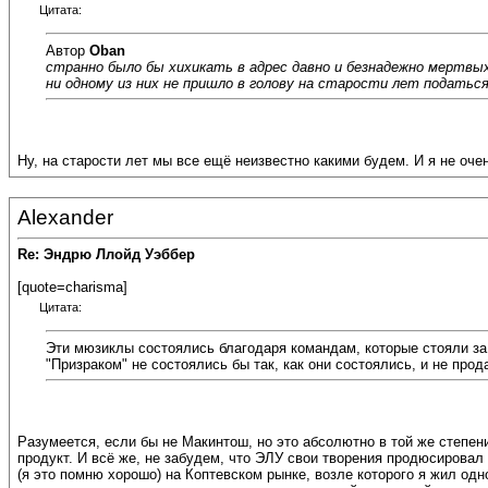
Цитата:
Автор
Oban
странно было бы хихикать в адрес давно и безнадежно мертвых
ни одному из них не пришло в голову на старости лет податься
Ну, на старости лет мы все ещё неизвестно какими будем. И я не оче
Alexander
Re: Эндрю Ллойд Уэббер
[quote=charisma]
Цитата:
Эти мюзиклы состоялись благодаря командам, которые стояли за 
"Призраком" не состоялись бы так, как они состоялись, и не прод
Разумеется, если бы не Макинтош, но это абсолютно в той же степен
продукт. И всё же, не забудем, что ЭЛУ свои творения продюсирова
(я это помню хорошо) на Коптевском рынке, возле которого я жил од