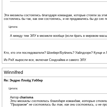
Эти мюзиклы состоялись благодаря командам, которые стояли за этим
состоялись бы так, как они состоялись, и не продавались бы до сих п
Цитата:
А между тем ЭЛУ в мюзикле вообще (если брать в мировом масшта
Кто, кто эти последователи? Шонберг/Бублиль? Уайлдхорн? Кунце и 
Из РиХ выросли все, включая Сондхайма и самого ЭЛУ.
Winnifred
Re: Эндрю Ллойд Уэббер
Цитата:
Автор
charisma
Эти мюзиклы состоялись благодаря командам, которые стояли з
"Призраком" не состоялись бы так, как они состоялись, и не пр