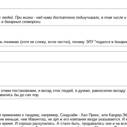
 людей. При жизни - над ними достаточно подшучивали, в том числе и
 в базарные скоморохи.
нь понимаю (хотя не слежу, если честно), почему ЭЛУ "подался в базарн
этими постановками, и вклад этих людей, я думаю, равносилен вкладу 
авались бы до сих пор.
и применимо к тандему, например, Сондхайм - Хал Принс, или Кандер-Эб
л не меньше, чем Макинтош, не зря ж его компания везде указывается. 
но время. И хорошо раскупались. А стало быть, продавались они и на вс