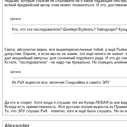
людьми, которые слыхом не слыхивали ни о какой падающей люстре, 
всякий бродвейский автор этим может похвалиться. И это- достижение
Цитата:
Кто, кто эти последователи? Шонберг/Бублиль? Уайлдхорн? Кунц
Света, абсолютно верно, все вышеперечисленные тобой, а ещё Рыбник
допустим, Европе, и если мы их не знаем, это ещё ничего не значит: 
дал мощнейший импульс для сочинений подобного рода. И это до сих
Кстати, "последователи" - не надо так буквально. Но отрицать влиян
Цитата:
Из РиХ выросли все, включая Сондхайма и самого ЭЛУ
Да кто ж спорит. Хотя когда я слушаю тех же Кунце-ЛЕВАЯ (а они вед
Всегда есть преемственность. Вся русская поэзия выросла из Пушкин
То, что ЭЛУ слушал РиХ - понятно, кого ж ещё было слушать. Но он е
Alexander