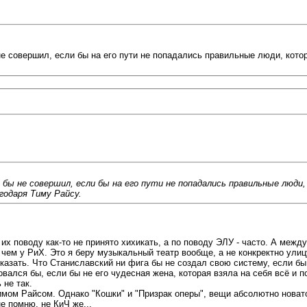
 совершил, если бы на его пути не попадались правильные люди, котор
ы не совершил, если бы на его пути не попадались правильные люди, 
одаря Тиму Райсу.
о их поводу как-то не принято хихикать, а по поводу ЭЛУ - часто. А ме
 чем у РиХ. Это я беру музыкальный театр вообще, а не конкректно улиц
 сказать. Что Станиславский ни фига бы не создал свою систему, если б
вался бы, если бы не его чудесная жена, которая взяла на себя всё и 
 не так.
 Райсом. Однако "Кошки" и "Призрак оперы", вещи абсолютно новаторс
не помню, не КиЧ же...