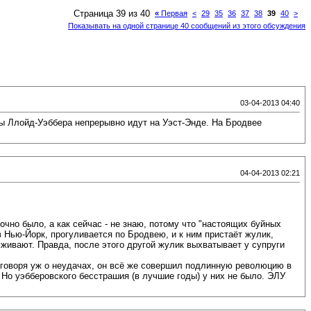
Страница 39 из 40
«
Первая
<
29
35
36
37
38
39
40
>
Показывать на одной странице 40 сообщений из этого обсуждения
03-04-2013 04:40
клы Ллойд-Уэббера непрерывно идут на Уэст-Энде. На Бродвее
04-04-2013 02:21
чно было, а как сейчас - не знаю, потому что "настоящих буйных
 Нью-Йорк, прогуливается по Бродвею, и к ним пристаёт жулик,
лживают. Правда, после этого другой жулик выхватывает у супруги
е говоря уж о неудачах, он всё же совершил подлинную революцию в
 Но уэбберовского бесстрашия (в лучшие годы) у них не было. ЭЛУ