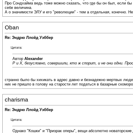
Про Сондхайма ведь тоже можно сказать, что где бы он был, если бы
себе величина.
А о значимости ЭЛУ и его "революции" - тем а отдельная, конечно. Не
Oban
Re: Эндрю Ллойд Уэббер
Цитата:
Автор
Alexander
Р и Х, безусловно, совершили, кто ж спорит, и не они одни. Про
странно было бы хихикать в адрес давно и безнадежно мертвых людей
них не пришло в голову на старости лет податься в базарные скоморо
charisma
Re: Эндрю Ллойд Уэббер
Цитата:
Однако "Кошки" и "Призрак оперы", вещи абсолютно новаторские д