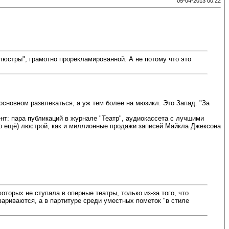
05-04-2013 00:22
люстры", грамотно прорекламированной. А не потому что это
основном развлекаться, а уж тем более на мюзикл. Это Запад. "За
мент: пара публикаций в журнале "Театр", аудиокассета с лучшими
то ещё) люстрой, как и миллионные продажи записей Майкла Джексона
торых не ступала в оперные театры, только из-за того, что
роговариваются, а в партитуре среди уместных пометок "в стиле