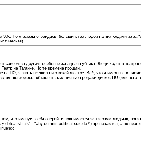
х-90х. По отзывам очевидцев, большинство людей на них ходили из-за "
истическая).
ят совсем за другим, особенно западная публика. Люди ходят в театр в 
 Театр на Таганке. Но те времена прошли.
е на ПО, я знать не знал ни о какой люстре. Всё, что я имел на тот мо
 взгляд, повторюсь, объяснять миллионые продажи дисков ПО (или чего-
ем, что именует себя оперой, и принимается за таковую людьми, нога ко
azy defeatist talk”—“why commit political suicide?”) пропеваются, а не п
inuendo.”