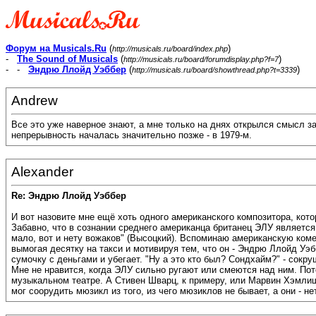
Форум на Musicals.Ru
(
)
http://musicals.ru/board/index.php
-
The Sound of Musicals
(
)
http://musicals.ru/board/forumdisplay.php?f=7
- -
Эндрю Ллойд Уэббер
(
)
http://musicals.ru/board/showthread.php?t=3339
Andrew
Все это уже наверное знают, а мне только на днях открылся смысл за
непрерывность началась значительно позже - в 1979-м.
Alexander
Re: Эндрю Ллойд Уэббер
И вот назовите мне ещё хоть одного американского композитора, кото
Забавно, что в сознании среднего американца британец ЭЛУ является
мало, вот и нету вожаков" (Высоцкий). Вспоминаю американскую коме
вымогая десятку на такси и мотивируя тем, что он - Эндрю Ллойд Уэб
сумочку с деньгами и убегает. "Ну а это кто был? Сондхайм?" - сок
Мне не нравится, когда ЭЛУ сильно ругают или смеются над ним. Пот
музыкальном театре. А Стивен Шварц, к примеру, или Марвин Хэмлиш 
мог соорудить мюзикл из того, из чего мюзиклов не бывает, а они - нет