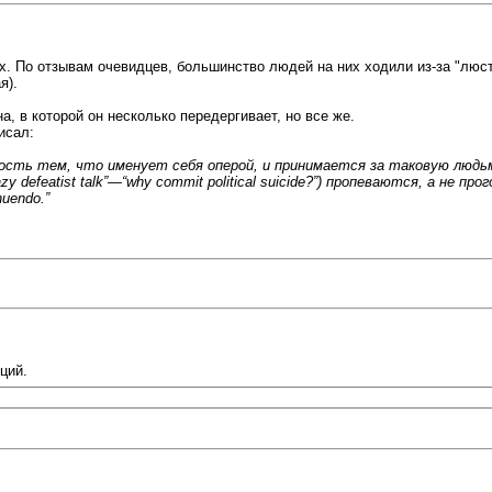
х. По отзывам очевидцев, большинство людей на них ходили из-за "люст
я).
а, в которой он несколько передергивает, но все же.
исал:
ть тем, что именует себя оперой, и принимается за таковую людьми
crazy defeatist talk”—“why commit political suicide?”) пропеваются, а 
uendo.”
ций.