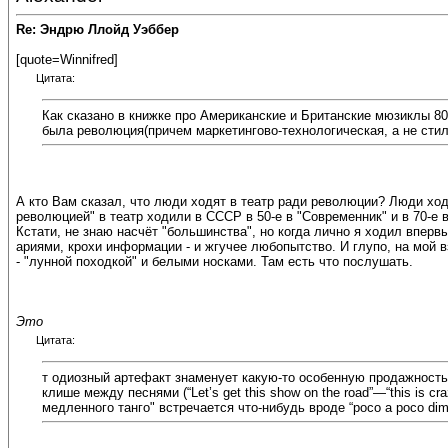
Re: Эндрю Ллойд Уэббер
[quote=Winnifred]
Цитата:
Как сказано в книжке про Американские и Британские мюзиклы 80
была революция(причем маркетингово-технологическая, а не стил
А кто Вам сказал, что люди ходят в театр ради революции? Люди ход
революцией" в театр ходили в СССР в 50-е в "Современник" и в 70-е в
Кстати, не знаю насчёт "большинства", но когда лично я ходил впервы
ариями, крохи информации - и жгучее любопытство. И глупо, на мой
- "лунной походкой" и белыми носками. Там есть что послушать.
Это
Цитата:
т одиозный артефакт знаменует какую-то особенную продажность т
клише между песнями (“Let’s get this show on the road”—“this is cr
медленного танго" встречается что-нибудь вроде “poco a poco dim