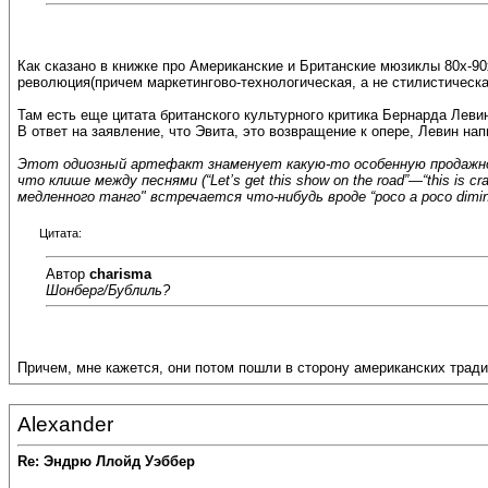
Как сказано в книжке про Американские и Британские мюзиклы 80х-90
революция(причем маркетингово-технологическая, а не стилистическа
Там есть еще цитата британского культурного критика Бернарда Левин
В ответ на заявление, что Эвита, это возвращение к опере, Левин нап
Этот одиозный артефакт знаменует какую-то особенную продажнос
что клише между песнями (“Let’s get this show on the road”—“this is 
медленного танго" встречается что-нибудь вроде “poco a poco dimin
Цитата:
Автор
charisma
Шонберг/Бублиль?
Причем, мне кажется, они потом пошли в сторону американских тради
Alexander
Re: Эндрю Ллойд Уэббер