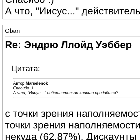
А что, "Иисус..." действите
Oban
Re: Эндрю Ллойд Уэббер
Цитата:
Автор
Marselenok
Спасибо :)
А что, "Иисус..." действительно хорошо продаётся?
с точки зрения наполняемост
точки зрения наполняемости
некуда (62,87%). Дискаунты 