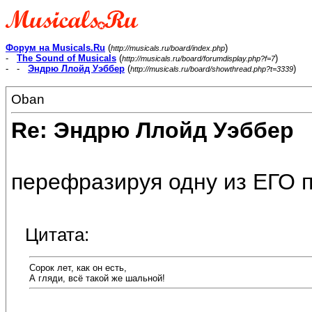
Форум на Musicals.Ru
(
)
http://musicals.ru/board/index.php
-
The Sound of Musicals
(
)
http://musicals.ru/board/forumdisplay.php?f=7
- -
Эндрю Ллойд Уэббер
(
)
http://musicals.ru/board/showthread.php?t=3339
Oban
Re: Эндрю Ллойд Уэббер
перефразируя одну из ЕГО п
Цитата:
Сорок лет, как он есть,
А гляди, всё такой же шальной!