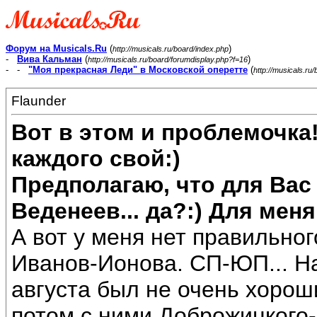
Форум на Musicals.Ru
(
)
http://musicals.ru/board/index.php
-
Вива Кальман
(
)
http://musicals.ru/board/forumdisplay.php?f=16
- -
"Моя прекрасная Леди" в Московской оперетте
(
http://musicals.r
Flaunder
Вот в этом и проблемочка
каждого свой:)
Предполагаю, что для Вас 
Веденеев... да?:) Для мен
А вот у меня нет правильног
Иванов-Ионова. СП-ЮП... На
августа был не очень хороши
потом с ними Доброжицкого-З