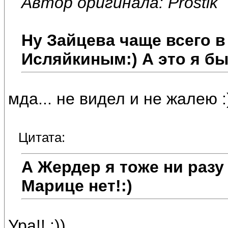
Автор оригинала: Prostik
Ну Зайцева чаще всего в
Исляйкиным:) А это я бы
мда... не видел и не жалею :
Цитата:
А Жердер я тоже ни разу
Марице нет!:)
Ура!! :))