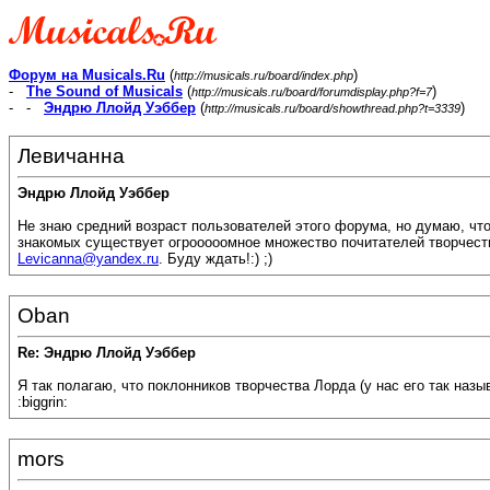
Форум на Musicals.Ru
(
)
http://musicals.ru/board/index.php
-
The Sound of Musicals
(
)
http://musicals.ru/board/forumdisplay.php?f=7
- -
Эндрю Ллойд Уэббер
(
)
http://musicals.ru/board/showthread.php?t=3339
Левичанна
Эндрю Ллойд Уэббер
Не знаю средний возраст пользователей этого форума, но думаю, что 
знакомых существует огрооооомное множество почитателей творчества
Levicanna@yandex.ru
. Буду ждать!:) ;)
Oban
Re: Эндрю Ллойд Уэббер
Я так полагаю, что поклонников творчества Лорда (у нас его так называю
:biggrin:
mors