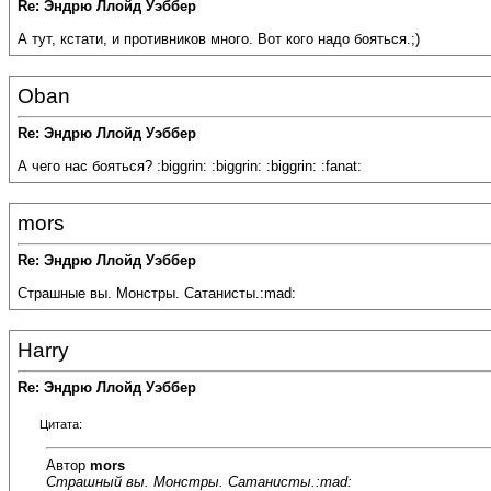
Re: Эндрю Ллойд Уэббер
А тут, кстати, и противников много. Вот кого надо бояться.;)
Oban
Re: Эндрю Ллойд Уэббер
А чего нас бояться? :biggrin: :biggrin: :biggrin: :fanat:
mors
Re: Эндрю Ллойд Уэббер
Страшные вы. Монстры. Сатанисты.:mad:
Harry
Re: Эндрю Ллойд Уэббер
Цитата:
Автор
mors
Страшный вы. Монстры. Сатанисты.:mad: