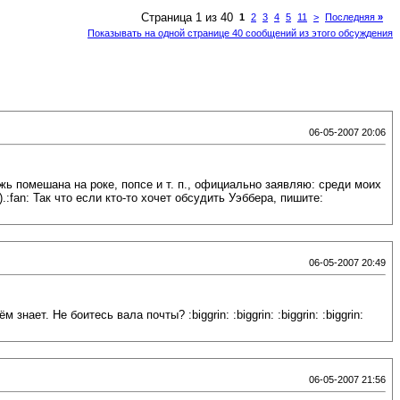
Страница 1 из 40
1
2
3
4
5
11
>
Последняя
»
Показывать на одной странице 40 сообщений из этого обсуждения
06-05-2007 20:06
жь помешана на роке, попсе и т. п., официально заявляю: среди моих
fan: Так что если кто-то хочет обсудить Уэббера, пишите:
06-05-2007 20:49
ает. Не боитесь вала почты? :biggrin: :biggrin: :biggrin: :biggrin:
06-05-2007 21:56