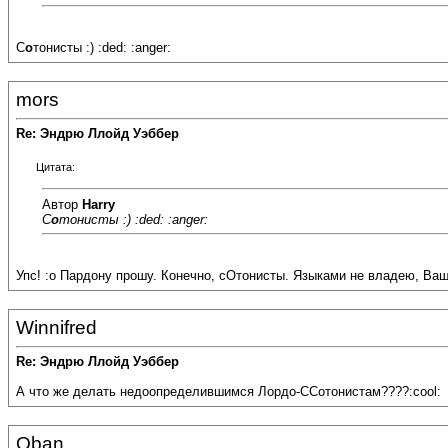
C
о
тонисты :) :ded: :anger:
mors
Re: Эндрю Ллойд Уэббер
Цитата:
Автор
Harry
C
о
тонисты :) :ded: :anger:
Упс! :o Пардону прошу. Конечно, сОтонисты. Языками не владею, Ваш
Winnifred
Re: Эндрю Ллойд Уэббер
А что же делать недоопределившимся Лордо-ССотонистам????:cool:
Oban