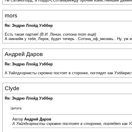
Не СатаноЛорд, а Лордо-ССотана(между прочим известнейшее движен
mors
Re: Эндрю Ллойд Уэббер
Есть такая партия!
(В.И. Ленин, сотона тот ещё)
А никнейм у тебя, Лерок, будет теперь .:Сотона_оф_мюзикь:. Ну, уж 
Андрей Даров
Re: Эндрю Ллойд Уэббер
А Уайлдхорнисты скромно постоят в сторонке, поглядят как Уэббери
Clyde
Re: Эндрю Ллойд Уэббер
Цитата:
Автор
Андрей Даров
А Уайлдхорнисты скромно постоят в сторонке, поглядят как 