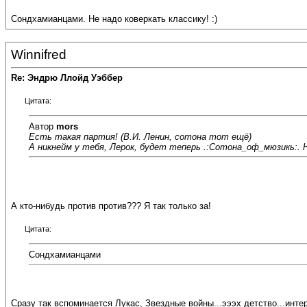
Сондхамианцами. Не надо коверкать классику! :)
Winnifred
Re: Эндрю Ллойд Уэббер
Цитата:
Автор
mors
Есть такая партия!
(В.И. Ленин, сотона тот ещё)
А никнейм у тебя, Лерок, будет теперь .:Сотона_оф_мюзикь:. Н
А кто-нибудь против против??? Я так только за!
Цитата:
Сондхамианцами
Сразу так вспоминается Лукас, Звездные войны...эээх детство...инте