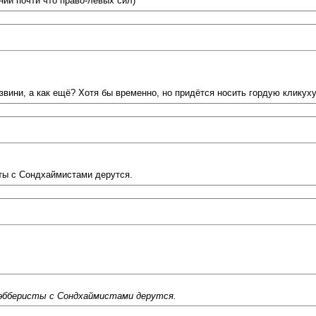
ии почти что право-левых сил)
извини, а как ещё? Хотя бы временно, но придётся носить гордую кликуху
сты с Сондхаймистами дерутся.
Уэбберисты с Сондхаймистами дерутся.