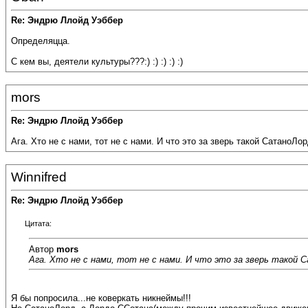
Re: Эндрю Ллойд Уэббер
Определяцца.
С кем вы, деятели культуры???:) :) :) :) :)
mors
Re: Эндрю Ллойд Уэббер
Ага. Хто не с нами, тот не с нами. И что это за зверь такой СатаноЛо
Winnifred
Re: Эндрю Ллойд Уэббер
Цитата:
Автор
mors
Ага. Хто не с нами, тот не с нами. И что это за зверь такой
Я бы попросила...не коверкать никнеймы!!!