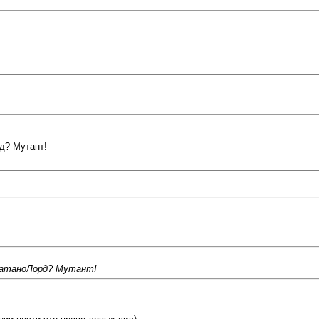
рд? Мутант!
 СатаноЛорд? Мутант!