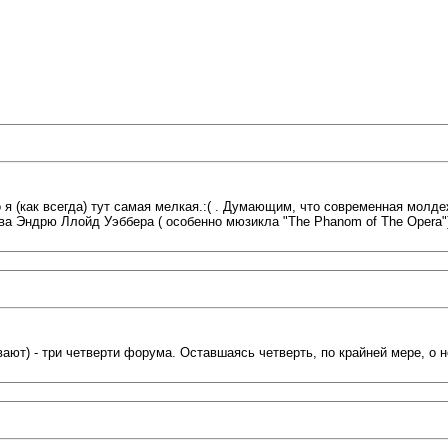
я (как всегда) тут самая мелкая.:( . Думающим, что современная молде
 Эндрю Ллойд Уэббера ( особенно мюзикла "The Phanom of The Opera").:
т) - три четверти форума. Оставшаясь четверть, по крайней мере, о нём зн