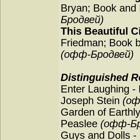
Bryan; Book and 
Бродвей)
This Beautiful C
Friedman; Book 
(офф-Бродвей)
Distinguished Re
Enter Laughing -
Joseph Stein
(оф
Garden of Earthly
Peaslee
(офф-Бр
Guys and Dolls -