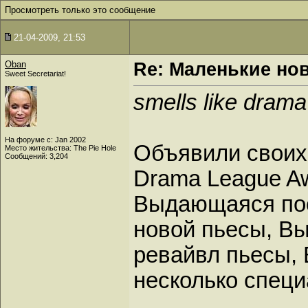
Просмотреть только это сообщение
21-04-2009, 21:53
Oban
Re: Маленькие но
Sweet Secretariat!
smells like drama
На форуме с: Jan 2002
Объявили своих
Место жительства: The Pie Hole
Сообщений: 3,204
Drama League Aw
Выдающаяся пост
новой пьесы, Вы
ревайвл пьесы,
несколько специ