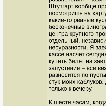
Штутгарт вообще пр
посмотришь на карту
какие-то рваные кус
бесконечные виногр
центра крупного пр
отдельный, независ
несуразности. Я зае
кассе насчет сегодн
купить билет на зав
запустение – все ве
разносится по пуст
стук моих каблуков
только к вечеру.
К шести часам, когд