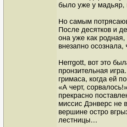
было уже у мадьяр,
Но самым потрясающ
После десятков и де
она уже как родная, 
внезапно осознала, 
Herrgott, вот это б
пронзительная игра.
гримаса, когда ей 
«А черт, сорвалось!
прекрасно поставлен
миссис Дэнверс не вы
вершине остро вгры
лестницы…