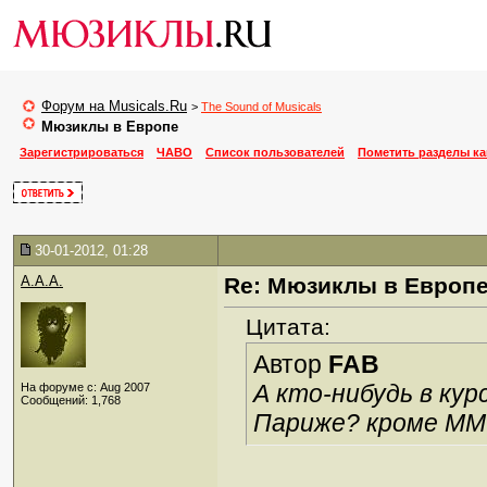
Форум на Musicals.Ru
>
The Sound of Musicals
Мюзиклы в Европе
Зарегистрироваться
ЧАВО
Список пользователей
Пометить разделы к
30-01-2012, 01:28
A.A.A.
Re: Мюзиклы в Европ
Цитата:
Автор
FAB
А кто-нибудь в кур
На форуме с: Aug 2007
Сообщений: 1,768
Париже? кроме ММ