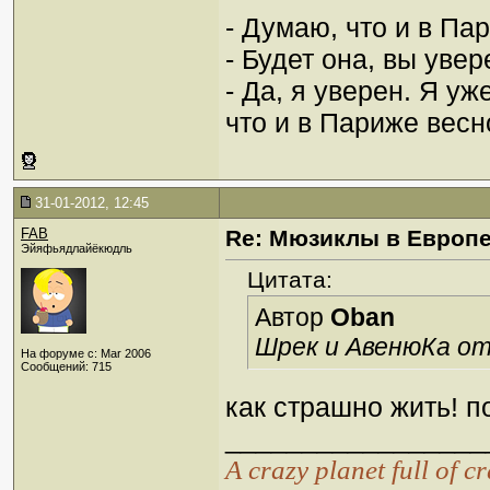
- Думаю, что и в Па
- Будет она, вы уве
- Да, я уверен. Я у
что и в Париже вес
31-01-2012, 12:45
FAB
Re: Мюзиклы в Европ
Эйяфьядлайёкюдль
Цитата:
Автор
Oban
Шрек и АвенюКа о
На форуме с: Mar 2006
Сообщений: 715
как страшно жить! п
_________________
А crazy planet full of c