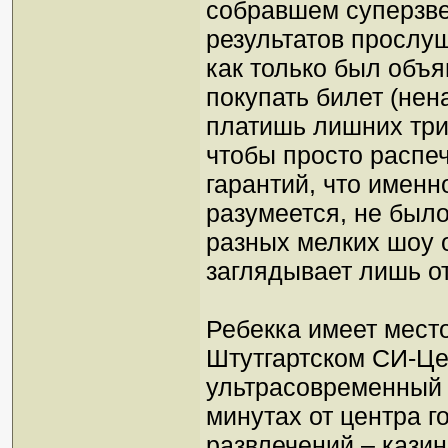
собравшем суперзве
результатов прослу
как только был объя
покупать билет (не
платишь лишних трид
чтобы просто распеча
гарантий, что именн
разумеется, не было
разных мелких шоу 
заглядывает лишь от
Ребекка имеет мест
Штутгартском СИ-Це
ультрасовременный 
минутах от центра г
развлечений – казин