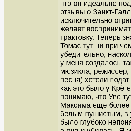
что он идеально под
отзывы о Занкт-Гал
исключительно отри
желает воспринимат
трактовку. Теперь зн
Томас тут ни при че
убедительно, наскол
у меня создалось та
мюзикла, режиссер, 
песня) хотели подать
как это было у Крёг
понимаю, что Уве ту
Максима еще более
белым-пушистым, в 
было глубоко непоня
а она и убилась. Я м