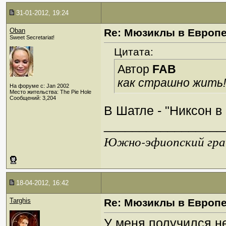
31-01-2012, 19:24
Oban
Re: Мюзиклы в Европ
Sweet Secretariat!
Цитата:
Автор
FAB
как страшно жить!
На форуме с: Jan 2002
Место жительства: The Pie Hole
Сообщений: 3,204
В Шатле - "Никсон в
_________________
Южно-эфиопский грач
18-04-2012, 16:42
Targhis
Re: Мюзиклы в Европ
У меня получился н