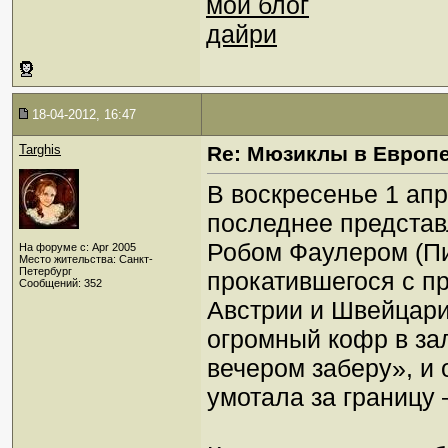
мой блог
дайри
18-04-2012, 16:47
Targhis
Re: Мюзиклы в Европ
В воскресенье 1 ап
последнее представ
Робом Фаулером (Пи
На форуме с: Apr 2005
Место жительства: Санкт-
Петербург
прокатившегося с п
Сообщений: 352
Австрии и Швейцари
огромный кофр в за
вечером заберу», и 
умотала за границу 