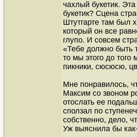
чахлый букетик. Эт
букетик? Сцена стра
Штутгарте там был х
который он все равн
глупо. И совсем стр
«Тебе должно быть т
то мы этого до того 
пикники, сюсюсю, цв
Мне понравилось, ч
Максим со звоном ро
отослать ее подальш
сползал по ступенечк
собственно, дело, ч
Уж выяснила бы как