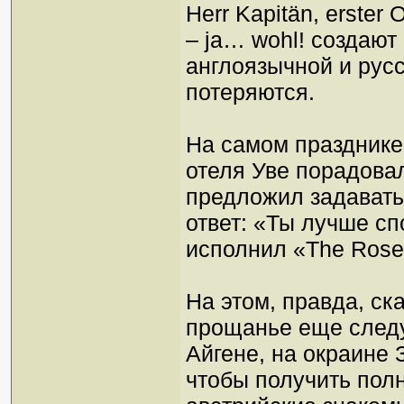
Herr Kapitän, erster 
– ja… wohl! создаю
англоязычной и рус
потеряются.
На самом празднике 
отеля Уве порадов
предложил задавать
ответ: «Ты лучше сп
исполнил «The Rose»
На этом, правда, ск
прощанье еще следу
Айгене, на окраине 
чтобы получить пол