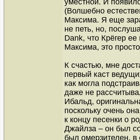
уместной. И появилс
(Волшебно естестве
Максима. Я еще зар
не петь, но, послуша
Dank, что Крёгер ее
Максима, это прост
К счастью, мне дост
первый каст ведущи
как могла подстраив
даже не рассчитыва
Ибальд, оригинальна
поскольку очень она
к концу песенки о р
Джайлза – он был с
был омерзителен, в