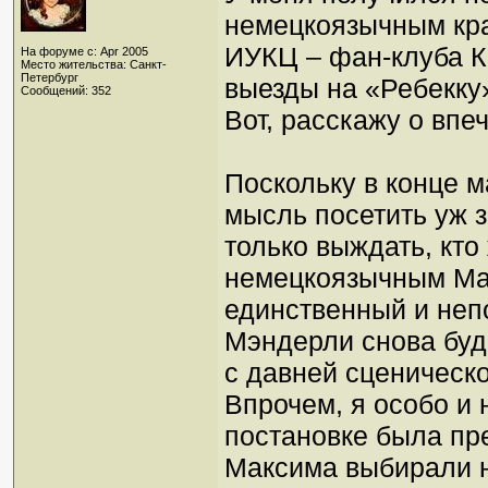
немецкоязычным края
ИУКЦ – фан-клуба К
На форуме с: Apr 2005
Место жительства: Санкт-
Петербург
выезды на «Ребекку»
Сообщений: 352
Вот, расскажу о вп
Поскольку в конце м
мысль посетить уж з
только выждать, кто
немецкоязычным Мак
единственный и неп
Мэндерли снова буд
с давней сценическ
Впрочем, я особо и 
постановке была пре
Максима выбирали н