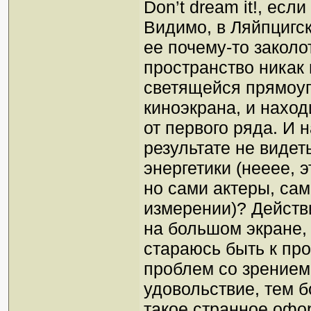
Don’t dream it!, есл
Видимо, в Ляйпцигс
ее почему-то закол
пространство никак
светящейся прямоуг
киноэкрана, и наход
от первого ряда. И 
результате не видет
энергетики (нееее, э
но сами актеры, сам
измерении)? Действ
на большом экране, 
стараюсь быть к пр
проблем со зрением 
удовольствие, тем 
такое странное офо