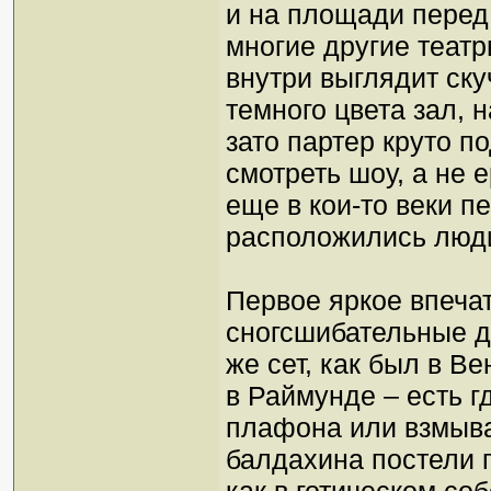
и на площади перед 
многие другие теат
внутри выглядит ску
темного цвета зал, 
зато партер круто п
смотреть шоу, а не 
еще в кои-то веки п
расположились люди
Первое яркое впечат
сногсшибательные де
же сет, как был в В
в Раймунде – есть г
плафона или взмыв
балдахина постели 