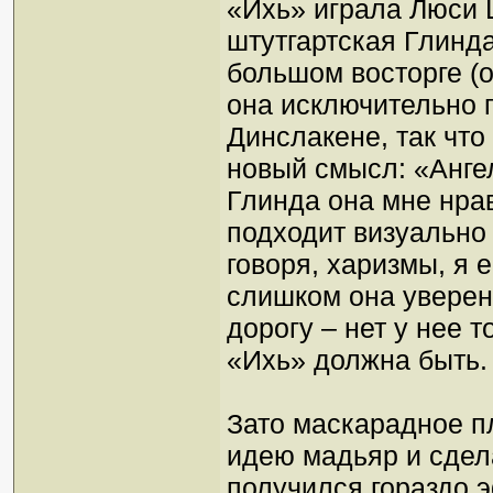
«Ихь» играла Люси 
штутгартская Глинда
большом восторге (
она исключительно 
Динслакене, так что
новый смысл: «Ангел
Глинда она мне нра
подходит визуально 
говоря, харизмы, я 
слишком она уверен
дорогу – нет у нее т
«Ихь» должна быть. 
Зато маскарадное п
идею мадьяр и сдела
получился гораздо 