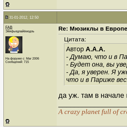
31-01-2012, 12:50
FAB
Re: Мюзиклы в Европ
Эйяфьядлайёкюдль
Цитата:
Автор
A.A.A.
- Думаю, что и в П
На форуме с: Mar 2006
Сообщений: 715
- Будет она, вы ув
- Да, я уверен. Я 
что и в Париже ве
да уж. там в начале
_________________
А crazy planet full of c