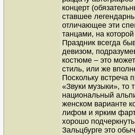
концерт (обязатель
ставшее легендарны
отличающее эти спек
танцами, на которо
Праздник всегда бы
девизом, подразуме
костюме – это може
стиль, или же вполне
Поскольку встреча 
«Звуки музыки», то 
национальный альпи
женском варианте к
лифом и ярким фарт
хорошо подчеркнуты
Зальцбурге это обы