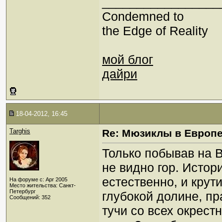
_________________
Condemned to
the Edge of Reality
мой блог
дайри
18-04-2012, 16:45
Targhis
Re: Мюзиклы в Европ
Только побывав на В
не видно гор. Истор
естественно, и крут
На форуме с: Apr 2005
Место жительства: Санкт-
Петербург
глубокой долине, пр
Сообщений: 352
тучи со всех окрест