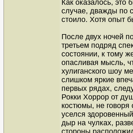
Как оказалось, это 
случае, дважды по с
стоило. Хотя опыт 
После двух ночей по
третьем подряд спе
состоянии, к тому ж
опасливая мысль, ч
хулиганского шоу м
слишком яркие впеча
первых рядах, след
Рокки Хоррор от душ
костюмы, не говоря 
уселся здоровенный
дыр на чулках, разв
стороны расположил