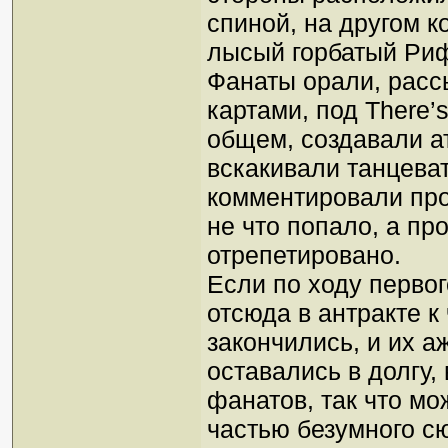
спиной, на другом к
лысый горбатый Риф
Фанаты орали, расс
картами, под There’s
общем, создавали а
вскакивали танцеват
комментировали про
не что попало, а пр
отрепетировано.
Если по ходу первог
отсюда в антракте к
закончились, и их а
оставались в долгу,
фанатов, так что м
частью безумного сю