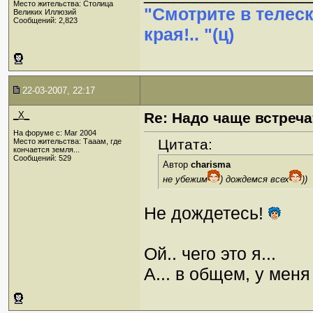
Место жительства: Столица
"Смотрите в телес
Великих Иллюзий
Сообщений: 2,823
края!.. "(ц)
22-03-2007, 22:17
_X_
Re: Надо чаще встреча
На форуме с: Mar 2004
Цитата:
Место жительства: Тааам, где
кончается земля...
Сообщений: 529
Автор
charisma
не убежим
) дождемся всех
))
Не дождетесь!
Ой.. чего это я...
А... в общем, у меня