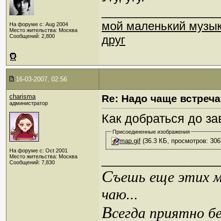
_________________
мой маленький музы
На форуме с: Aug 2004
Место жительства: Москва
Сообщений: 2,800
друг
16-03-2007, 02:56
charisma
Re: Надо чаще встреча
администратор
Как добраться до за
Присоединенные изображения
map.gif
(36.3 КБ, просмотров: 306
На форуме с: Oct 2001
_________________
Место жительства: Москва
Сообщений: 7,830
С
ъешь еще этих м
чаю...
В
сегда приятно б