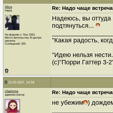
Alice
Re: Надо чаще встреча
happy
Надеюсь, вы оттуда 
подтянуться...
_________________
На форуме с: Nov 2001
Место жительства: В центре
"Какая радость, когд
циклона
Сообщений: 355
"Идею нельзя нести
(c)"Порри Гаттер 3-2
22-03-2007, 14:59
charisma
Re: Надо чаще встреча
администратор
не убежим
) дожде
_________________