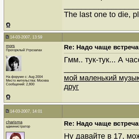
_________________
The last one to die, pl
14-03-2007, 13:59
mors
Re: Надо чаще встреча
Прогорклый Утрозапах
Гмм.. тук-тук... А ча
_________________
мой маленький музы
На форуме с: Aug 2004
Место жительства: Москва
Сообщений: 2,800
друг
14-03-2007, 14:01
charisma
Re: Надо чаще встреча
администратор
Ну давайте в 17, мо