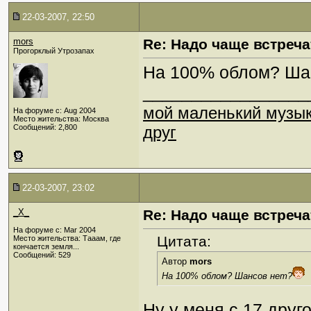
22-03-2007, 22:50
mors
Re: Надо чаще встреча
Прогорклый Утрозапах
На 100% облом? Ша
_________________
мой маленький музы
На форуме с: Aug 2004
Место жительства: Москва
Сообщений: 2,800
друг
22-03-2007, 23:02
_X_
Re: Надо чаще встреча
На форуме с: Mar 2004
Цитата:
Место жительства: Тааам, где
кончается земля...
Сообщений: 529
Автор
mors
На 100% облом? Шансов нет?
Ну у меня с 17 друг