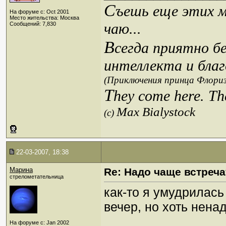
С
ъешь еще этих м
На форуме с: Oct 2001
Место жительства: Москва
чаю...
Сообщений: 7,830
В
сегда приятно б
интеллекта и благ
(Приключения принца Флориз
T
hey come here. Th
Max Bialystock
(c)
22-03-2007, 18:38
Марина
Re: Надо чаще встреча
стрелометательница
как-то я умудрилась
вечер, но хоть нена
_________________
На форуме с: Jan 2002