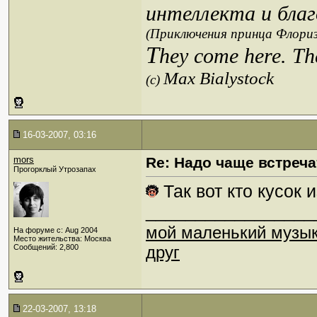
интеллекта и благ
(Приключения принца Флориз
T
hey come here. Th
Max Bialystock
(c)
16-03-2007, 03:16
mors
Re: Надо чаще встреча
Прогорклый Утрозапах
Так вот кто кусок 
_________________
мой маленький музы
На форуме с: Aug 2004
Место жительства: Москва
Сообщений: 2,800
друг
22-03-2007, 13:18