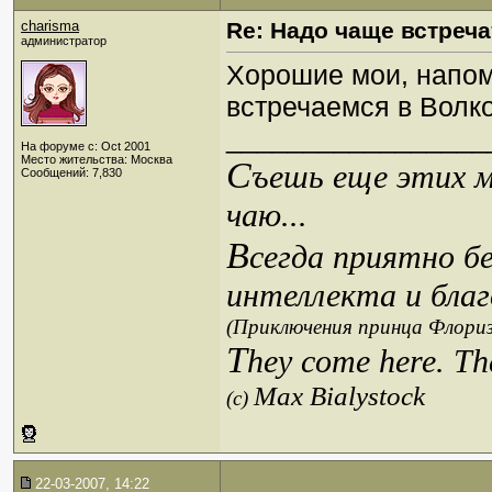
charisma
Re: Надо чаще встреча
администратор
Хорошие мои, напоми
встречаемся в Волк
_________________
На форуме с: Oct 2001
Место жительства: Москва
С
ъешь еще этих м
Сообщений: 7,830
чаю...
В
сегда приятно б
интеллекта и благ
(Приключения принца Флориз
T
hey come here. Th
Max Bialystock
(c)
22-03-2007, 14:22