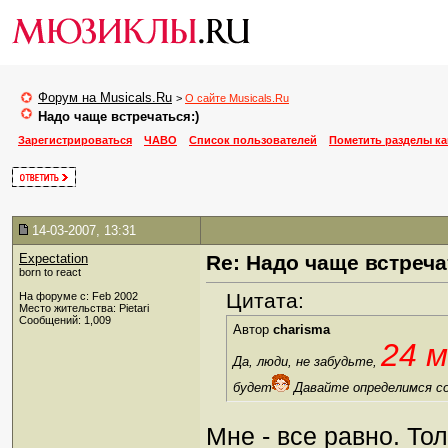
Форум на Musicals.Ru
>
О сайте Musicals.Ru
Надо чаще встречаться:)
Зарегистрироваться
ЧАВО
Список пользователей
Пометить разделы к
14-03-2007, 13:31
Expectation
Re: Надо чаще встреча
born to react
Цитата:
На форуме с: Feb 2002
Место жительства: Pietari
Сообщений: 1,009
Автор
charisma
24 
Да, люди, не забудьте,
будет
Давайте определимся с
Мне - все равно. То