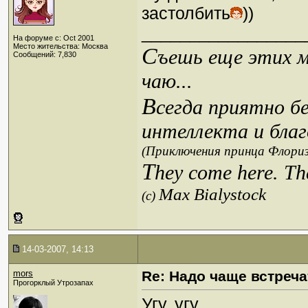
застолбить
))
_________________
На форуме с: Oct 2001
Место жительства: Москва
С
ъешь еще этих м
Сообщений: 7,830
чаю...
В
сегда приятно б
интеллекта и благ
(Приключения принца Флориз
T
hey come here. Th
Max Bialystock
(c)
14-03-2007, 14:13
mors
Re: Надо чаще встреча
Прогорклый Утрозапах
Угу, угу.