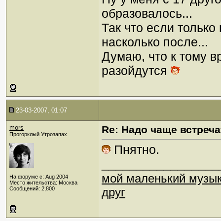
образовалось...
Так что если только 
насколько после...
Думаю, что к тому в
разойдутся
23-03-2007, 01:07
mors
Re: Надо чаще встреча
Прогорклый Утрозапах
Пнятно.
_________________
мой маленький музы
На форуме с: Aug 2004
Место жительства: Москва
Сообщений: 2,800
друг