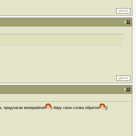
#
11
#
12
ва, предлагая мизераблей
) беру свои слова обратно
))