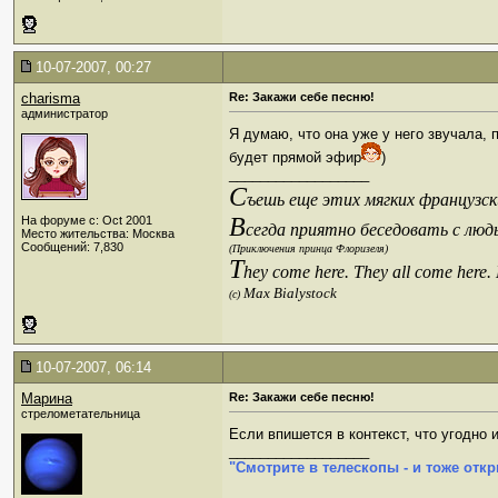
10-07-2007, 00:27
charisma
Re: Закажи себе песню!
администратор
Я думаю, что она уже у него звучала, 
будет прямой эфир
)
__________________
С
ъешь еще этих мягких французски
В
На форуме с: Oct 2001
сегда приятно беседовать с люд
Место жительства: Москва
Сообщений: 7,830
(Приключения принца Флоризеля)
T
hey come here. They all come here.
Max Bialystock
(c)
10-07-2007, 06:14
Марина
Re: Закажи себе песню!
стрелометательница
Если впишется в контекст, что угодно
__________________
"Смотрите в телескопы - и тоже откр