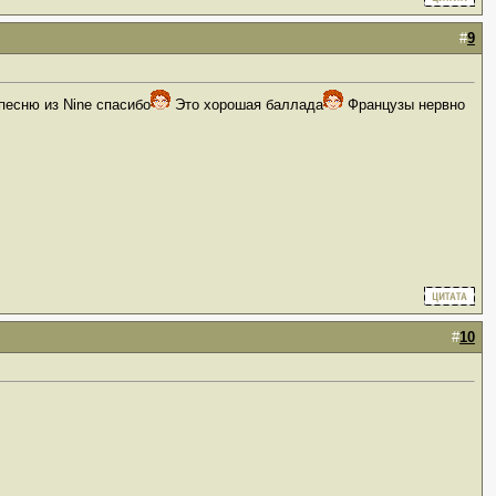
#
9
 песню из Nine спасибо
Это хорошая баллада
Французы нервно
#
10