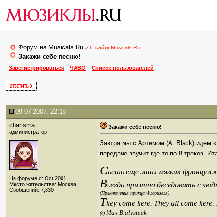
Форум на Musicals.Ru
>
О сайте Musicals.Ru
Закажи себе песню!
Зарегистрироваться
ЧАВО
Список пользователей
09-07-2007, 22:18
charisma
Закажи себе песню!
администратор
Завтра мы с Артемом (A. Black) идем к
передаче звучит где-то по 8 треков. И
__________________
С
ъешь еще этих мягких французски
На форуме с: Oct 2001
В
сегда приятно беседовать с люд
Место жительства: Москва
Сообщений: 7,830
(Приключения принца Флоризеля)
T
hey come here. They all come here.
Max Bialystock
(c)