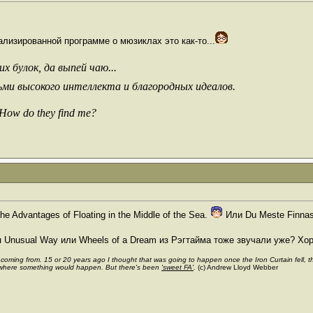
ализированной программе о мюзиклах это как-то...
х булок, да выпей чаю...
ьми высокого интеллекта и благородных идеалов.
 How do they find me?
 Advantages of Floating in the Middle of the Sea.
Или Du Meste Finna
 Unusual Way или Wheels of a Dream из Рэгтайма тоже звучали уже? Хо
s coming from. 15 or 20 years ago I thought that was going to happen once the Iron Curtain fell,
where something would happen. But there's been
'sweet FA'
.
(c) Andrew Lloyd Webber