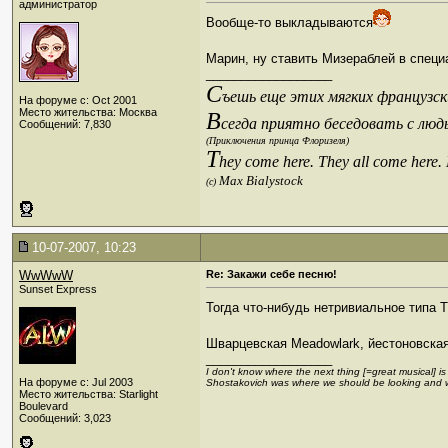
администратор
Вообще-то выкладываются
Марин, ну ставить Мизераблей в специ
__________________
С
ъешь еще этих мягких французски
На форуме с: Oct 2001
Место жительства: Москва
В
сегда приятно беседовать с люд
Сообщений: 7,830
(Приключения принца Флоризеля)
T
hey come here. They all come here.
Max Bialystock
(c)
10-07-2007, 10:23
WwWwW
Re: Закажи себе песню!
Sunset Express
Тогда что-нибудь нетривиальное типа The
Шварцевская Meadowlark, йестоновская
__________________
I don't know where the next thing [=great musical] i
На форуме с: Jul 2003
Shostakovich was where we should be looking and 
Место жительства: Starlight
Boulevard
Сообщений: 3,023