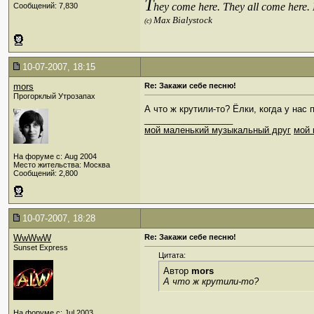
T
hey come here. They all come here.
Сообщений: 7,830
Max Bialystock
(c)
10-07-2007, 18:15
mors
Re: Закажи себе песню!
Прогорклый Утрозапах
А что ж крутили-то? Ёлки, когда у нас
__________________
мой маленький музыкальный друг
мой 
На форуме с: Aug 2004
Место жительства: Москва
Сообщений: 2,800
10-07-2007, 18:28
WwWwW
Re: Закажи себе песню!
Sunset Express
Цитата:
Автор
mors
А что ж крутили-то?
На форуме с: Jul 2003