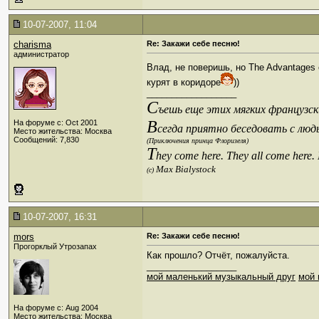
10-07-2007, 11:04
charisma
Re: Закажи себе песню!
администратор
Влад, не поверишь, но The Advantages o
курят в коридоре
))
__________________
С
ъешь еще этих мягких французски
В
На форуме с: Oct 2001
сегда приятно беседовать с люд
Место жительства: Москва
Сообщений: 7,830
(Приключения принца Флоризеля)
T
hey come here. They all come here.
Max Bialystock
(c)
10-07-2007, 16:31
mors
Re: Закажи себе песню!
Прогорклый Утрозапах
Как прошло? Отчёт, пожалуйста.
__________________
мой маленький музыкальный друг
мой 
На форуме с: Aug 2004
Место жительства: Москва