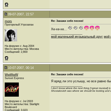
09-07-2007, 22:57
mors
Re: Закажи себе песню!
Прогорклый Утрозапах
Хе-хе-хе...
__________________
мой маленький музыкальный друг
мой 
На форуме с: Aug 2004
Место жительства: Москва
Сообщений: 2,800
10-07-2007, 00:14
WwWwW
Re: Закажи себе песню!
Sunset Express
Я вряд ли это услышу, но все равно бы
__________________
I don't know where the next thing [=great musical] i
Shostakovich was where we should be looking and 
На форуме с: Jul 2003
Место жительства: Starlight
Boulevard
Сообщений: 3,023