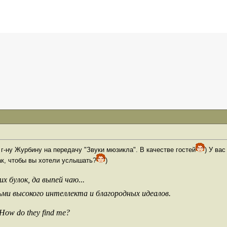
 г-ну Журбину на передачу "Звуки мюзикла". В качестве гостей
) У ва
так, чтобы вы хотели услышать?
)
х булок, да выпей чаю...
ьми высокого интеллекта и благородных идеалов.
 How do they find me?