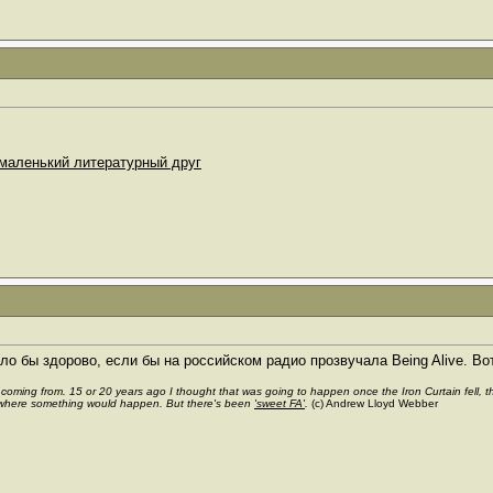
маленький литературный друг
ло бы здорово, если бы на российском радио прозвучала Being Alive. Вот
s coming from. 15 or 20 years ago I thought that was going to happen once the Iron Curtain fell,
where something would happen. But there's been
'sweet FA'
.
(c) Andrew Lloyd Webber