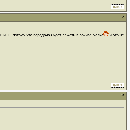
#
4
лышишь, потому что передача будет лежать в архиве маяка
и это не
#
5