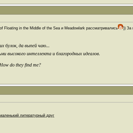
f Floating in the Middle of the Sea и Meadowlark рассматривались
)) За
х булок, да выпей чаю...
ьми высокого интеллекта и благородных идеалов.
 How do they find me?
маленький литературный друг