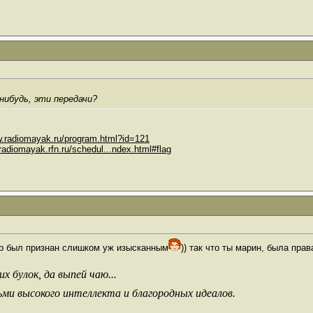
нибудь, эти передачи?
w.radiomayak.ru/program.html?id=121
.radiomayak.rfn.ru/schedul...ndex.html#flag
р был признан слишком уж изысканным
)) так что ты марин, была пра
х булок, да выпей чаю...
ьми высокого интеллекта и благородных идеалов.