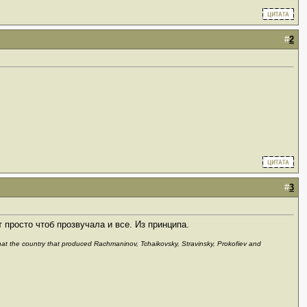
#
2
#
3
 просто чтоб прозвучала и все. Из принципа.
 that the country that produced Rachmaninov, Tchaikovsky, Stravinsky, Prokofiev and