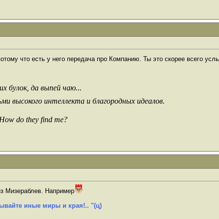
потому что есть у него передача про Компанию. Ты это скорее всего ус
х булок, да выпей чаю...
ьми высокого интеллекта и благородных идеалов.
 How do they find me?
 из Мизераблев. Например
ывайте иные миры и края!.. "(ц)