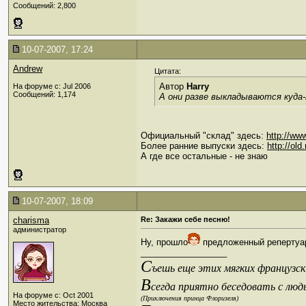
Сообщений: 2,800
10-07-2007, 17:24
Andrew
Цитата:
Автор
Harry
На форуме с: Jul 2006
Сообщений: 1,174
А они разве выкладываются куда-
Официальный "склад" здесь:
http://ww
Более ранние выпуски здесь:
http://old
А где все остальные - не знаю
10-07-2007, 18:09
charisma
Re: Закажи себе песню!
администратор
Ну, прошло
предложенный репертуа
__________________
С
ъешь еще этих мягких французски
В
сегда приятно беседовать с люд
На форуме с: Oct 2001
(Приключения принца Флоризеля)
Место жительства: Москва