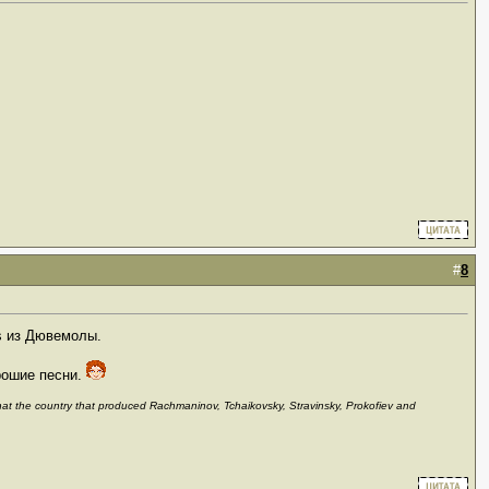
#
8
s из Дювемолы.
рошие песни.
 that the country that produced Rachmaninov, Tchaikovsky, Stravinsky, Prokofiev and