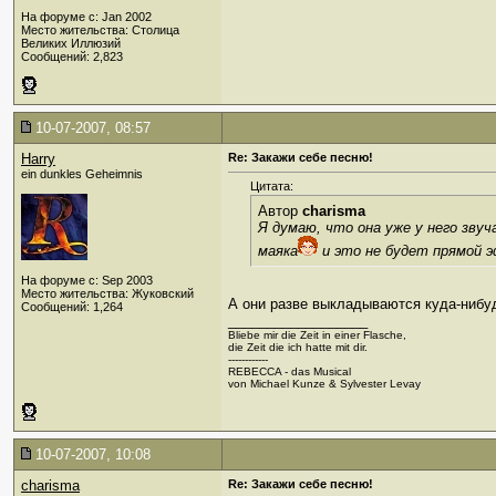
На форуме с: Jan 2002
Место жительства: Столица
Великих Иллюзий
Сообщений: 2,823
10-07-2007, 08:57
Harry
Re: Закажи себе песню!
ein dunkles Geheimnis
Цитата:
Автор
charisma
Я думаю, что она уже у него зву
маяка
и это не будет прямой 
На форуме с: Sep 2003
Место жительства: Жуковский
А они разве выкладываются куда-нибу
Сообщений: 1,264
__________________
Bliebe mir die Zeit in einer Flasche,
die Zeit die ich hatte mit dir.
------------
REBECCA - das Musical
von Michael Kunze & Sylvester Levay
10-07-2007, 10:08
charisma
Re: Закажи себе песню!