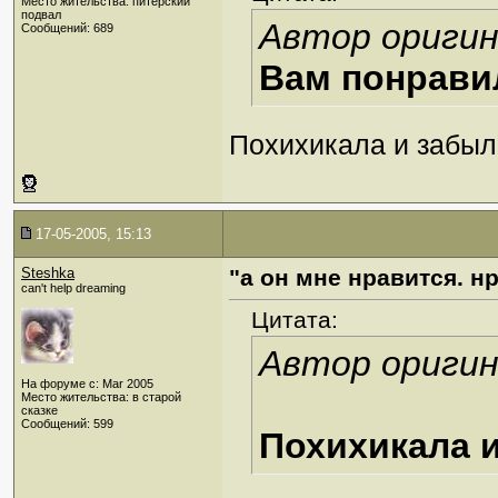
Место жительства: питерский
подвал
Автор оригин
Сообщений: 689
Вам понрави
Похихикала и забы
17-05-2005, 15:13
Steshka
"а он мне нравится. нр
can't help dreaming
Цитата:
Автор оригин
На форуме с: Mar 2005
Место жительства: в старой
сказке
Сообщений: 599
Похихикала 