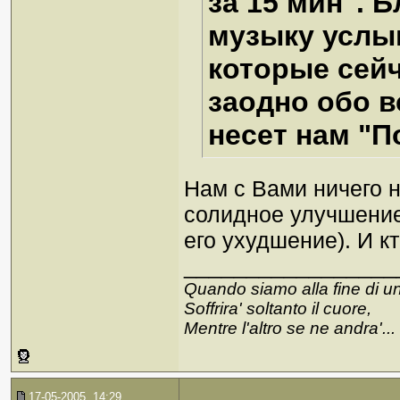
за 15 мин". 
музыку услы
которые сейч
заодно обо в
несет нам "П
Нам с Вами ничего не
солидное улучшение
его ухудшение). И к
_________________
Quando siamo alla fine di u
Soffrira' soltanto il cuore,
Mentre l'altro se ne andra'...
17-05-2005, 14:29