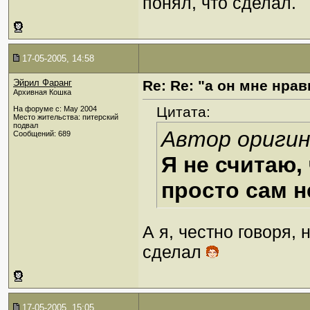
понял, что сделал.
17-05-2005, 14:58
Эйрил Фаранг
Re: Re: "а он мне нрав
Архивная Кошка
Цитата:
На форуме с: May 2004
Место жительства: питерский
подвал
Автор оригин
Сообщений: 689
Я не считаю,
просто сам н
А я, честно говоря, 
сделал
17-05-2005, 15:05