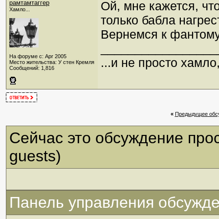
рамтамтаггер
Ой, мне кажется, чт
Хамло...
только бабла нагрес
Вернемся к фантому
_________________
На форуме с: Apr 2005
...и не просто хамл
Место жительства: У стен Кремля
Сообщений: 1,816
«
Предыдущее обс
Сейчас это обсуждение про
guests)
Панель управления обсужд