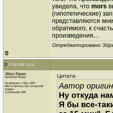
увидела, что
mors
в
(гипотетические) за
представляются мне
обратимого, к счаст
произведения...
Отредактировано Эйрил
17-05-2005, 14:16
Эйрил Фаранг
Цитата:
Архивная Кошка
Автор оригин
На форуме с: May 2004
Место жительства: питерский
подвал
Сообщений: 689
Ну откуда на
Я бы все-так