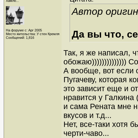
Хамло...
Автор оригин
На форуме с: Apr 2005
Да вы что, с
Место жительства: У стен Кремля
Сообщений: 1,816
Так, я же написал, 
обожаю)))))))))))))) 
А вообще, вот если 
Пугачеву, которая ко
это зависит еще и о
нравится у Галкина 
и сама Рената мне н
вкусов и т.д...
Нет, все-таки хотя б
черти-чаво...