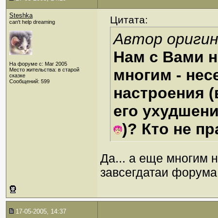
Steshka
Цитата:
can't help dreaming
Автор оригин
Нам с Вами н
На форуме с: Mar 2005
многим - нес
Место жительства: в старой
сказке
Сообщений: 599
настроения (
его ухудшение
)? Кто не пр
Да... а еще многим 
завсегдатаи форума.
17-05-2005, 14:37