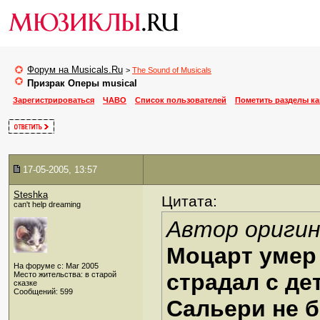
Форум на Musicals.Ru
>
The Sound of Musicals
Призрак Оперы musical
Зарегистрироваться
ЧАВО
Список пользователей
Пометить разделы к
17-05-2005, 13:57
Steshka
Цитата:
can't help dreaming
Автор оригин
Моцарт умер
На форуме с: Mar 2005
страдал с де
Место жительства: в старой
сказке
Сообщений: 599
Сальери не б