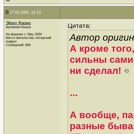
17-05-2005, 14:13
Эйрил Фаранг
Цитата:
Архивная Кошка
Автор оригин
На форуме с: May 2004
Место жительства: питерский
подвал
Сообщений: 689
А кроме того
сильны сами 
ни сделал!
...
А вообще, па
разные бываю