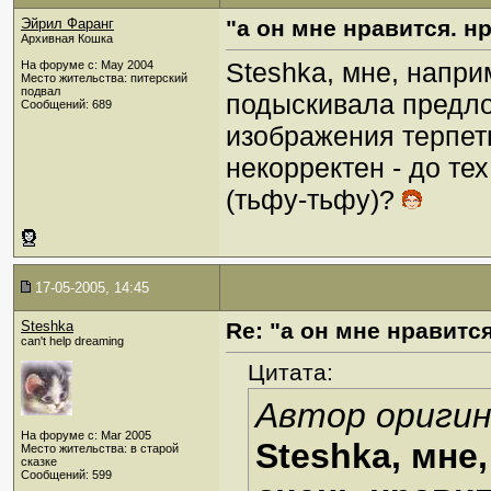
Эйрил Фаранг
"а он мне нравится. нр
Архивная Кошка
Steshka, мне, напри
На форуме с: May 2004
Место жительства: питерский
подвал
подыскивала предло
Сообщений: 689
изображения терпеть
некорректен - до тех
(тьфу-тьфу)?
17-05-2005, 14:45
Steshka
Re: "а он мне нравится
can't help dreaming
Цитата:
Автор оригин
На форуме с: Mar 2005
Steshka, мне
Место жительства: в старой
сказке
Сообщений: 599