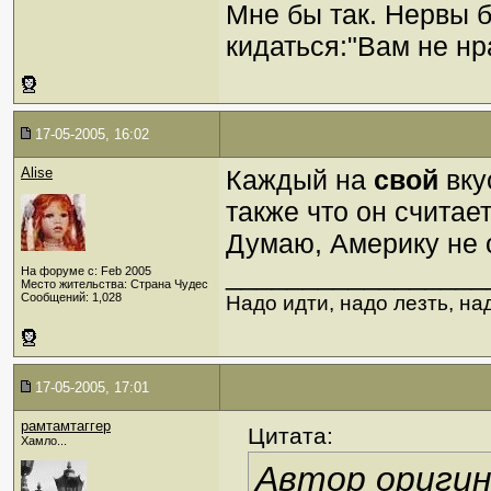
Мне бы так. Нервы б
кидаться:"Вам не нра
17-05-2005, 16:02
Alise
Каждый на
свой
вку
также что он считае
Думаю, Америку не о
_________________
На форуме с: Feb 2005
Место жительства: Страна Чудес
Сообщений: 1,028
Надо идти, надо лезть, на
17-05-2005, 17:01
рамтамтаггер
Цитата:
Хамло...
Автор ориги