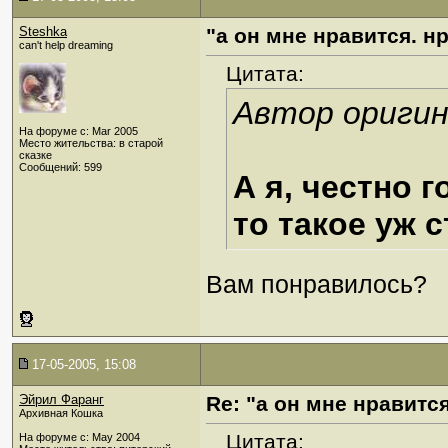
Steshka
"а он мне нравится. нр
can't help dreaming
Цитата:
Автор оригин
На форуме с: Mar 2005
Место жительства: в старой
сказке
Сообщений: 599
А я, честно г
то такое уж 
Вам понравилось?
17-05-2005, 15:08
Эйрил Фаранг
Re: "а он мне нравится
Архивная Кошка
Цитата:
На форуме с: May 2004