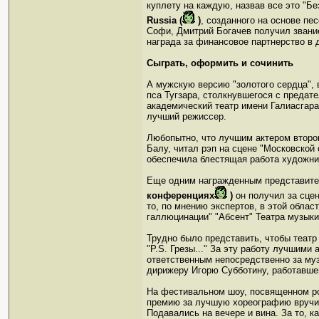
куплету на каждую, назвав все это "Бе
Russia (
)
, созданного на основе пе
Софи, Дмитрий Богачев получил звани
награда за финансовое партнерство в 
Сыграть, оформить и сочинить
А мужскую версию "золотого сердца",
пса Тугзара, столкнувшегося с преда
академический театр имени Галиасгар
лучший режиссер.
Любопытно, что лучшим актером второг
Балу, читал рэп на сцене "Московской
обеспечила блестящая работа художни
Еще одним награжденным представите
конференциях
)
он получил за сцен
то, по мнению экспертов, в этой обла
галлюцинации" "Абсент" Театра музык
Трудно было представить, чтобы теат
"P.S. Грезы..." За эту работу лучшим
ответственным непосредственно за му
дирижеру Игорю Субботину, работавше
На фестивальном шоу, посвященном рос
премию за лучшую хореографию вручили
Подавались на вечере и вина. За то, 