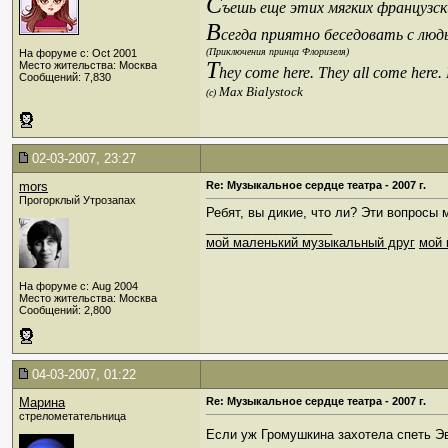
С
ъешь еще этих мягких французски
В
сегда приятно беседовать с люд
(Приключения принца Флоризеля)
На форуме с: Oct 2001
T
Место жительства: Москва
hey come here. They all come here.
Сообщений: 7,830
Max Bialystock
(c)
02-03-2007, 23:27
mors
Re: Музыкальное сердце театра - 2007 г.
Прогорклый Утрозапах
Ребят, вы дикие, что ли? Эти вопросы
__________________
мой маленький музыкальный друг
мой 
На форуме с: Aug 2004
Место жительства: Москва
Сообщений: 2,800
04-03-2007, 01:22
Марина
Re: Музыкальное сердце театра - 2007 г.
стрелометательница
Если уж Громушкина захотела спеть Эв