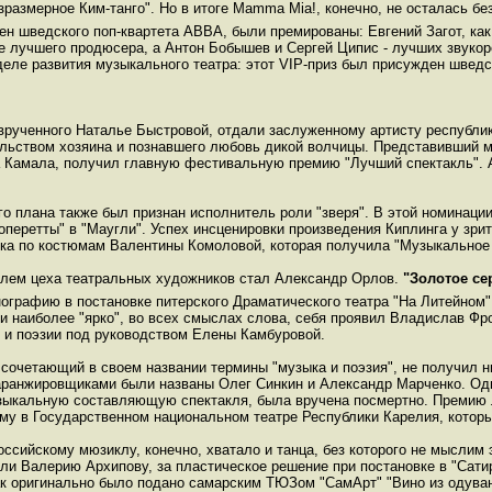
зразмерное Ким-танго". Но в итоге Mamma Mia!, конечно, не осталась бе
сен шведского поп-квартета ABBA, были премированы: Евгений Загот, ка
е лучшего продюсера, а Антон Бобышев и Сергей Ципис - лучших звукор
деле развития музыкального театра: этот VIP-приз был присужден шведск
 врученного Наталье Быстровой, отдали заслуженному артисту республи
тельством хозяина и познавшего любовь дикой волчицы. Представивший 
а Камала, получил главную фестивальную премию "Лучший спектакль". А
о плана также был признан исполнитель роли "зверя". В этой номинаци
 оперетты" в "Маугли". Успех инсценировки произведения Киплинга у зри
ка по костюмам Валентины Комоловой, которая получила "Музыкальное 
лем цеха театральных художников стал Александр Орлов.
"Золотое се
ографию в постановке питерского Драматического театра "На Литейном
сти наиболее "ярко", во всех смыслах слова, себя проявил Владислав Ф
и и поэзии под руководством Елены Камбуровой.
р сочетающий в своем названии термины "музыка и поэзия", не получил
и аранжировщиками были названы Олег Синкин и Александр Марченко. Од
зыкальную составляющую спектакля, была вручена посмертно. Премию 
му в Государственном национальном театре Республики Карелия, которы
сийскому мюзиклу, конечно, хватало и танца, без которого не мыслим эт
 Валерию Архипову, за пластическое решение при постановке в "Сатир
как оригинально было подано самарским ТЮЗом "СамАрт" "Вино из одува