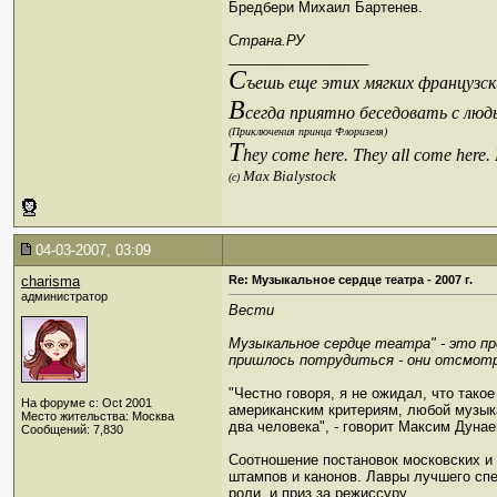
Бредбери Михаил Бартенев.
Страна.РУ
__________________
С
ъешь еще этих мягких французски
В
сегда приятно беседовать с люд
(Приключения принца Флоризеля)
T
hey come here. They all come here.
Max Bialystock
(c)
04-03-2007, 03:09
charisma
Re: Музыкальное сердце театра - 2007 г.
администратор
Вести
Музыкальное сердце театра" - это п
пришлось потрудиться - они отсмотре
"Честно говоря, я не ожидал, что тако
На форуме с: Oct 2001
американским критериям, любой музыка
Место жительства: Москва
два человека", - говорит Максим Дуна
Сообщений: 7,830
Соотношение постановок московских и 
штампов и канонов. Лавры лучшего спе
роли, и приз за режиссуру.