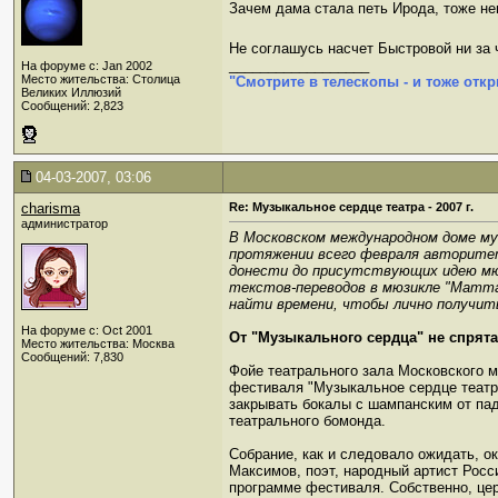
Зачем дама стала петь Ирода, тоже не
Не соглашусь насчет Быстровой ни за ч
__________________
На форуме с: Jan 2002
Место жительства: Столица
"Смотрите в телескопы - и тоже откр
Великих Иллюзий
Сообщений: 2,823
04-03-2007, 03:06
charisma
Re: Музыкальное сердце театра - 2007 г.
администратор
В Московском международном доме му
протяжении всего февраля авторите
донести до присутствующих идею мюз
текстов-переводов в мюзикле "Mamma
найти времени, чтобы лично получит
На форуме с: Oct 2001
От "Музыкального сердца" не спрят
Место жительства: Москва
Сообщений: 7,830
Фойе театрального зала Московского 
фестиваля "Музыкальное сердце театр
закрывать бокалы с шампанским от пад
театрального бомонда.
Собрание, как и следовало ожидать, 
Максимов, поэт, народный артист Росси
программе фестиваля. Собственно, це