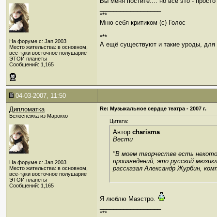
Вы меня постите.... но все это - про
__________________
***
Мню себя критиком (c) Голос
***
На форуме с: Jan 2003
А ещё существуют и такие уроды, для к
Место жительства: в основном,
все-таки восточное полушарие
ЭТОЙ планеты
Сообщений: 1,165
04-03-2007, 11:50
Дипломатка
Re: Музыкальное сердце театра - 2007 г.
Белоснежка из Марокко
Цитата:
Автор
charisma
Вести
"В моем творчестве есть некотор
произведений, это русский мюзикл
На форуме с: Jan 2003
рассказал Александр Журбин, ком
Место жительства: в основном,
все-таки восточное полушарие
ЭТОЙ планеты
Сообщений: 1,165
Я люблю Маэстро.
__________________
***