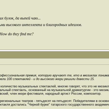
х булок, да выпей чаю...
ьми высокого интеллекта и благородных идеалов.
 How do they find me?
рофессиональная премия, которую вручают те, кто в мюзиклах поним
ли 100 спектаклей - и до высокого жюри решили довести 15.
е количество музыкальных спектаклей, многие говорят, что это не мюзик
льный спектакль, основанный на музыкальной драматургии - это мюзикл
евский, член жюри фестиваля, народный артист России, композитор.
региональных театров - пятьдесят на пятьдесят. Победителями в основн
ктакля достались "Черной бурке" татарского государственного академич