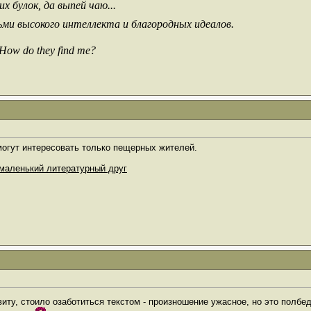
х булок, да выпей чаю...
ьми высокого интеллекта и благородных идеалов.
 How do they find me?
 могут интересовать только пещерных жителей.
маленький литературный друг
иту, стоило озаботиться текстом - произношение ужасное, но это полбе