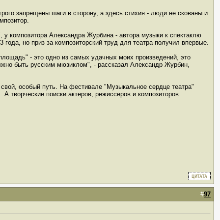
трого запрещены шаги в сторону, а здесь стихия - люди не скованы и
омпозитор.
, у композитора Александра Журбина - автора музыки к спектаклю
года, но приз за композиторский труд для театра получил впервые.
площадь" - это одно из самых удачных моих произведений, это
должно быть русским мюзиклом", - рассказал Александр Журбин,
н свой, особый путь. На фестивале "Музыкальное сердце театра"
 А творческие поиски актеров, режиссеров и композиторов
#
97