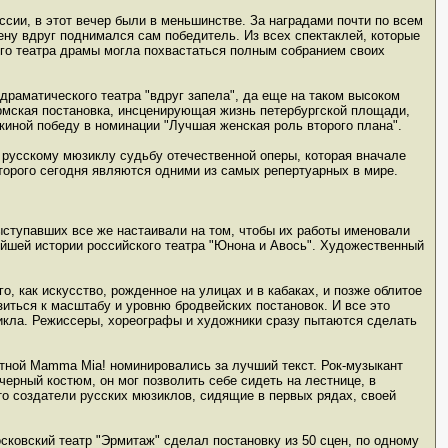
оссии, в этот вечер были в меньшинстве. За наградами почти по всем
ену вдруг поднимался сам победитель. Из всех спектаклей, которые
го театра драмы могла похвастаться полным собранием своих
драматического театра "вдруг запела", да еще на таком высоком
рмская постановка, инсценирующая жизнь петербургской площади,
иной победу в номинации "Лучшая женская роль второго плана".
 русскому мюзиклу судьбу отечественной оперы, которая вначале
торого сегодня являются одними из самых репертуарных в мире.
ыступавших все же настаивали на том, чтобы их работы именовали
йшей истории российского театра "Юнона и Авось". Художественный
, как искусство, рожденное на улицах и в кабаках, и позже облитое
зиться к масштабу и уровню бродвейских постановок. И все это
зикла. Режиссеры, хореографы и художники сразу пытаются сделать
стной Mamma Mia! номинировались за лучший текст. Рок-музыкант
ерный костюм, он мог позволить себе сидеть на лестнице, в
то создатели русских мюзиклов, сидящие в первых рядах, своей
сковский театр "Эрмитаж" сделал постановку из 50 сцен, по одному