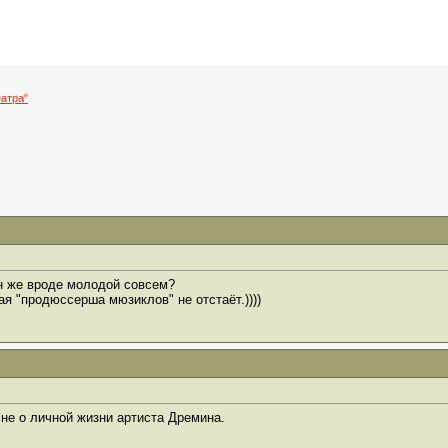
атра"
Он же вроде молодой совсем?
я "продюссерша мюзиклов" не отстаёт.))))
не о личной жизни артиста Дремина.