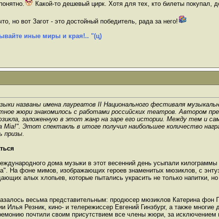
понятно.
Какой-то дешевый цирк. Хотя для тех, кто билеты покупал, 
то, но вот Загот - это достойный победитель, рада за него!
ывайте иные миры и края!.. "(ц)
зыки названы имена лауреатов II Национального фестиваля музыкальн
тное жюри знакомилось с работами российских театров. Автором пр
икла, заложенную в этот жанр на заре его истории. Между тем и са
 Mia!". Этот спектакль в итоге получил наибольшее количество нагр
ь призы.
аться
международного дома музыки в этот весенний день усыпали килограммы
а". На фоне мимов, изображающих героев знаменитых мюзиклов, с энт
ающих алых хлопьев, которые пытались украсить не только напитки, но
оказалось весьма представительным: продюсер мюзиклов Катерина фон 
и Илья Резник, кино- и телережиссер Евгений Гинзбург, а также многие 
ремонию почтили своим присутствием все члены жюри, за исключением 