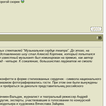
дорогой скорее
#
95
ых спектаклей "Музыкальное сердце театра". До этого, на
едставленного шоу стал Алексей Кортнев, который попытался
м известный музыкант был номинирован на премию, как автор
ад - четыре. К сожалению, большинство лауреатов не смогли
 конфетти в форме стилизованных сердечек - символа национального
узиазмом фотографировались гости. При этом они были вынуждены
 и пробраться за декольте представительниц российского
Гечмен-Вальдек, журналист и театральный режиссер Андрей
другие, эксперты, участвовавшие в голосовании по конкурсной
модельера и художника Вячеслава Зайцева.