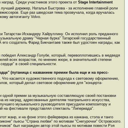
з наград. Среди участников этого проекта от
Stage Intertainment
к лучший дирижер, Наталья Быстрова - за исполнение главной роли
ежиссеров. Еще раз шведская тема прозвучала, когда вручалась
ому автогиганту Volvo.
ки Татарстан Искандеру Хайруллину. Он исполнил роль преданного
музыкальную драму "Черная бурка" Татарский государственный
 его создатель Фарид Бикчантаев также был удостоен награды, как
и победил Александр Голубе, который, перевоплотившись в медведя
телей всех возрастов, по мнению жюри, в значительной степени
сердце" в своей специальности.
рдце" (путаница с названием премии была еще и на пресс-
". Что касается художественного подхода к световому оформлению,
ролов, который делал световое оформление для "концерта-
 ни одной премии за музыкальную составляющую своей постановки
на из наград, адресованных деятелям театрального искусства,
лучшего музыкального руководителя присудили композитору и
й на фестивале представлял спектакль "Липериада".
от жанр, и на фоне этого фейерверка из канкана, стэпа и танго
иконе" пьесы "Страна любви" по мотивам "Снегурочки" Островского.
нчиков" был награжден автор этой пьесы по мотивам повести Рэя