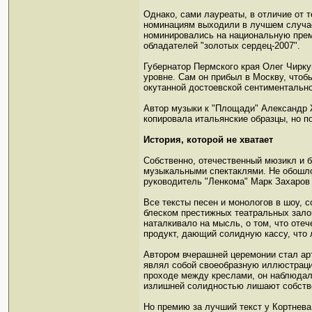
Однако, сами лауреаты, в отличие от т
номинациям выходили в лучшем случае 
номинировались на национальную прем
обладателей "золотых сердец-2007".
Губернатор Пермского края Олег Чирку
уровне. Сам он прибыл в Москву, что
окутанной достоевской сентиментальн
Автор музыки к "Площади" Александр 
копировала итальянские образцы, но п
История, которой не хватает
Собственно, отечественный мюзикл и б
музыкальными спектаклями. Не обошло
руководитель "Ленкома" Марк Захаров 
Все тексты песен и монологов в шоу, 
блеском престижных театральных залов
наталкивало на мысль, о том, что оте
продукт, дающий солидную кассу, что 
Автором вчерашней церемонии стал арт
являл собой своеобразную иллюстрацию
проходе между креслами, он наблюдал 
излишней солидностью лишают собстве
Но премию за лучший текст у Кортнева