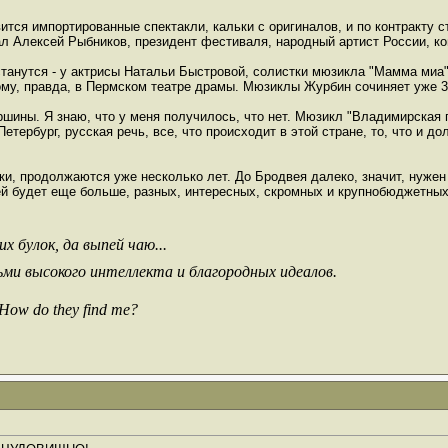
ится импортированные спектакли, кальки с оригиналов, и по контракту с
зал Алексей Рыбников, президент фестиваля, народный артист России, к
станутся - у актрисы Натальи Быстровой, солистки мюзикла "Мамма миа"
у, правда, в Пермском театре драмы. Мюзиклы Журбин сочиняет уже 33 
ршины. Я знаю, что у меня получилось, что нет. Мюзикл "Владимирская 
Петербург, русская речь, все, что происходит в этой стране, то, что и 
ски, продолжаются уже несколько лет. До Бродвея далеко, значит, нуже
ей будет еще больше, разных, интересных, скромных и крупнобюджетных.
х булок, да выпей чаю...
ьми высокого интеллекта и благородных идеалов.
 How do they find me?