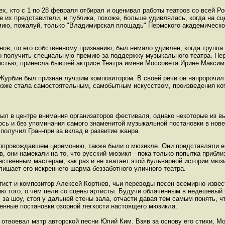
ех, кто с 1 по 28 февраля отбирал и оценивал работы театров со всей Р
их представители, и публика, похоже, больше удивлялась, когда на сц
ию, пожалуй, только "Владимирская площадь" Пермского академическо
нов, по его собственному признанию, был немало удивлен, когда труппа 
бы получить специальную премию за поддержку музыкального театра. Пе
остью, принесла бывшей актрисе Театра имени Моссовета Ирине Максимк
Журбин был признан лучшим композитором. В своей речи он напророчил
озже стала самостоятельным, самобытным искусством, произведения ко
ыл в центре внимания организаторов фестиваля, однако некоторые из в
сь и без упоминания самого знаменитой музыкальной постановки в нове
получил Гран-при за вклад в развитие жанра.
сопровождавшем церемонию, также были о мюзикле. Они представляли его
, они намекали на то, что русский мюзикл - пока только попытка прибли
чественным мастерам, как раз и не хватает этой бульварной истории мю
лишает его искреннего шарма беззаботного уличного театра.
ист и композитор Алексей Кортнев, чьи переводы песен всемирно изве
 того, о чем пели со сцены артисты. Будучи облаченным в недешевый ч
за шоу, стоя у дальней стены зала, отчасти давая тем самым понять, ч
нные постановки озорной легкости настоящего мюзикла.
 отвоевал мэтр авторской песни Юлий Ким. Взяв за основу его стихи, Мо