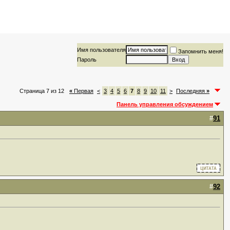
Имя пользователя
Запомнить меня!
Пароль
Страница 7 из 12
«
Первая
<
3
4
5
6
7
8
9
10
11
>
Последняя
»
Панель управления обсуждением
#
91
#
92