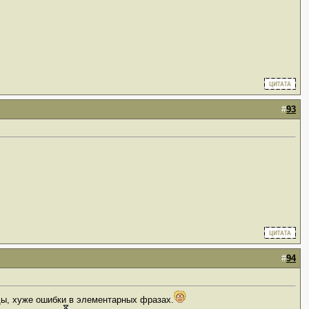
#
93
#
94
ды, хуже ошибки в элементарных фразах.