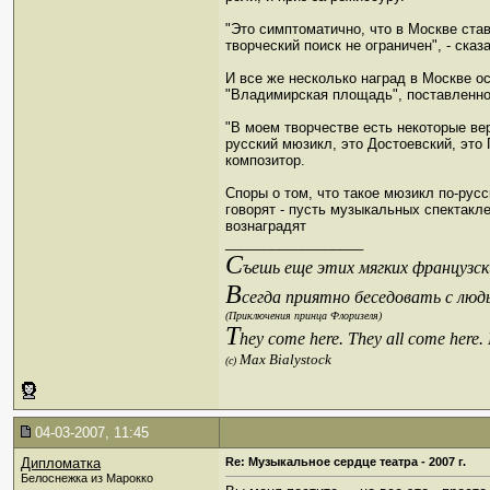
"Это симптоматично, что в Москве став
творческий поиск не ограничен", - ска
И все же несколько наград в Москве о
"Владимирская площадь", поставленном
"В моем творчестве есть некоторые ве
русский мюзикл, это Достоевский, это 
композитор.
Споры о том, что такое мюзикл по-рус
говорят - пусть музыкальных спектакл
вознаградят
__________________
С
ъешь еще этих мягких французски
В
сегда приятно беседовать с люд
(Приключения принца Флоризеля)
T
hey come here. They all come here.
Max Bialystock
(c)
04-03-2007, 11:45
Дипломатка
Re: Музыкальное сердце театра - 2007 г.
Белоснежка из Марокко